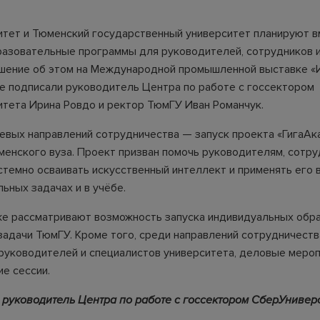
тет и Тюменский государственный университет планируют 
разовательные программы для руководителей, сотрудников 
шение об этом на Международной промышленной выставке «
е подписали руководитель Центра по работе с госсектором
тета Ирина Ровдо и ректор ТюмГУ Иван Романчук.
евых направлений сотрудничества — запуск проекта «ГигаАк
енского вуза. Проект призван помочь руководителям, сотру
стемно осваивать искусственный интеллект и применять его в
ьных задачах и в учёбе.
е рассматривают возможность запуска индивидуальных обр
задачи ТюмГУ. Кроме того, среди направлений сотрудничест
руководителей и специалистов университета, деловые мероп
ие сессии.
 руководитель Центра по работе с госсектором СберУниверс