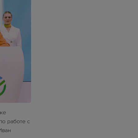
вке
по работе с
Иван