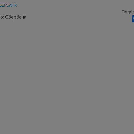
БЕРБАНК
Подел
о: Сбербанк