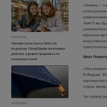
«Тюмень — го
потенциалом 
изменениями,
ТюмГУ мы бу
университета
обучение мул
07.08.2026
искусственно
Онлайн-кинотеатр Okko из
самостоятель
подписки СберПрайм возглавил
рейтинг удовлетворенности
Иван Романчу
пользователей
«Это конкрет
III Форуме “
партнерство 
сторон являе
*на правах 
07.08.2026