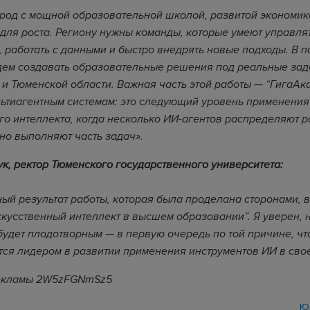
род с мощной образовательной школой, развитой экономи
для роста. Региону нужны команды, которые умеют управля
 работать с данными и быстро внедрять новые подходы. В п
дем создавать образовательные решения под реальные зад
 и Тюменской области. Важная часть этой работы — “ГигаАк
ьтиагентным системам: это следующий уровень применения
го интеллекта, когда несколько ИИ-агентов распределяют р
но выполняют часть задач».
к, ректор Тюменского государственного университета:
ный результат работы, которая была проделана сторонами, в
Искусственный интеллект в высшем образовании”. Я уверен,
будет плодотворным — в первую очередь по той причине, чт
тся лидером в развитии применения инструментов ИИ в сво
рекламы 2W5zFGNmSz5
Ю