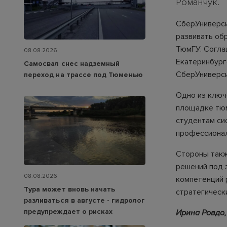
Романчук.
СберУниверси
развивать об
ТюмГУ. Согла
08.08.2026
Екатеринбург
Самосвал снес надземный
СберУниверси
переход на трассе под Тюменью
Одно из ключ
площадке тюм
студентам си
профессионал
Стороны такж
решений под 
08.08.2026
компетенций 
Тура может вновь начать
стратегическ
разливаться в августе - гидролог
предупреждает о рисках
Ирина Ровдо,