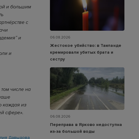
кой и большим
ть
артнёрстве с
ачи
адемия” и
06.08.2026
Жестокое убийство: в Таиланде
кремировали убитых брата и
оли и
сестру
 том числе на
 наше
о каждая из
ей сфере».
06.08.2026
Переправа в Ярково недоступна
из‑за большой воды
лия Давыдова