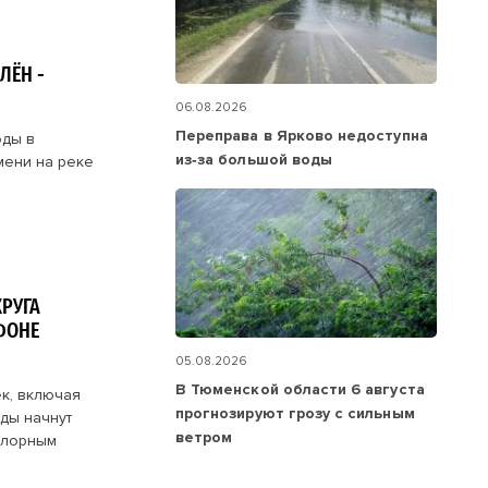
ЛЁН -
06.08.2026
Переправа в Ярково недоступна
оды в
из‑за большой воды
мени на реке
РУГА
ФОНЕ
05.08.2026
В Тюменской области 6 августа
к, включая
прогнозируют грозу с сильным
ды начнут
ветром
хлорным