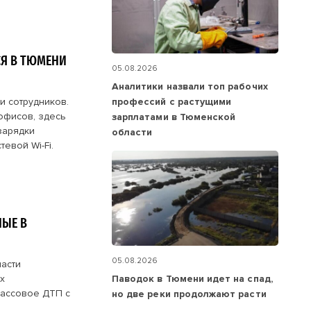
Я В ТЮМЕНИ
05.08.2026
Аналитики назвали топ рабочих
профессий с растущими
и сотрудников.
офисов, здесь
зарплатами в Тюменской
зарядки
области
евой Wi-Fi.
НЫЕ В
05.08.2026
асти
х
Паводок в Тюмени идет на спад,
массовое ДТП с
но две реки продолжают расти