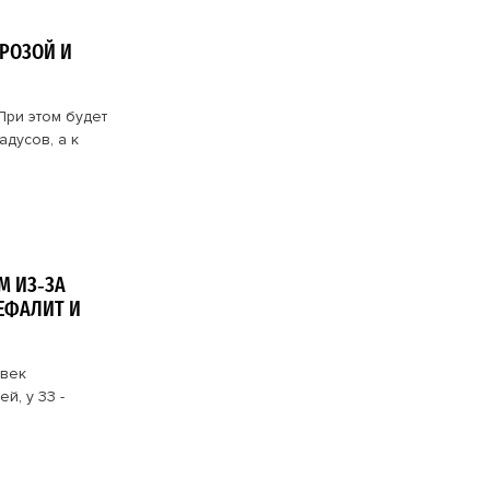
ГРОЗОЙ И
При этом будет
адусов, а к
М ИЗ‑ЗА
ЦЕФАЛИТ И
овек
й, у 33 -