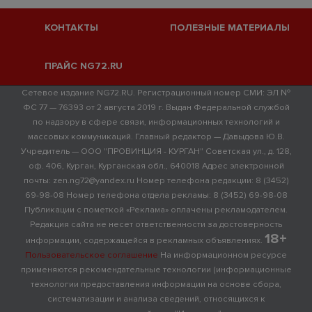
КОНТАКТЫ
ПОЛЕЗНЫЕ МАТЕРИАЛЫ
ПРАЙС NG72.RU
Сетевое издание NG72.RU. Регистрационный номер СМИ: ЭЛ №
ФС 77 — 76393 от 2 августа 2019 г. Выдан Федеральной службой
по надзору в сфере связи, информационных технологий и
массовых коммуникаций. Главный редактор — Давыдова Ю.В.
Учредитель — ООО "ПРОВИНЦИЯ - КУРГАН" Советская ул., д. 128,
оф. 406, Курган, Курганская обл., 640018 Адрес электронной
почты: zen.ng72@yandex.ru Номер телефона редакции: 8 (3452)
69-98-08 Номер телефона отдела рекламы: 8 (3452) 69-98-08
Публикации с пометкой «Реклама» оплачены рекламодателем.
Редакция сайта не несет ответственности за достоверность
18+
информации, содержащейся в рекламных объявлениях.
Пользовательское соглашение
На информационном ресурсе
применяются рекомендательные технологии (информационные
технологии предоставления информации на основе сбора,
систематизации и анализа сведений, относящихся к