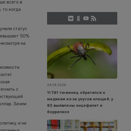
ше всего в
, то когда
учили статус
превышает 50%
 несмотря на
исимости.
ахотят
йская
04.08.2026
теснить с
11 781 тюменец обратился к
енствующей
медикам из‑за укусов клещей, у
оллар. Зачем
83 выявлены энцефалит и
боррелиоз
литику, и не
алогичных