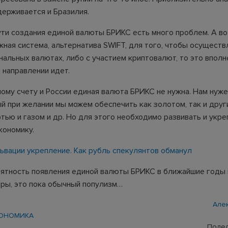
держивается и Бразилия.
ути создания единой валюты БРИКС есть много проблем. А во
жная система, альтернатива SWIFT, для того, чтобы осуществ
нальных валютах, либо с участием криптовалют, то это вполн
 направлении идет.
шому счету и России единая валюта БРИКС не нужна. Нам нуже
ый при желании мы можем обеспечить как золотом, так и друг
тью и газом и др. Но для этого необходимо развивать и укр
кономику.
ьвации укрепление. Как рубль спекулянтов обманул
ятность появления единой валюты БРИКС в ближайшие годы к
оры, это пока обычный популизм…
Але
ОНОМИКА
Подел