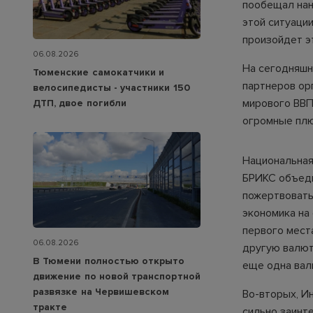
пообещал нан
этой ситуации
произойдет э
06.08.2026
На сегодняшн
Тюменские самокатчики и
партнеров ор
велосипедисты - участники 150
мирового ВВП
ДТП, двое погибли
огромные плю
Национальная 
БРИКС объеди
пожертвовать 
экономика на 
первого мест
06.08.2026
другую валют
В Тюмени полностью открыто
еще одна вал
движение по новой транспортной
развязке на Червишевском
Во-вторых, И
тракте
сильно заинт