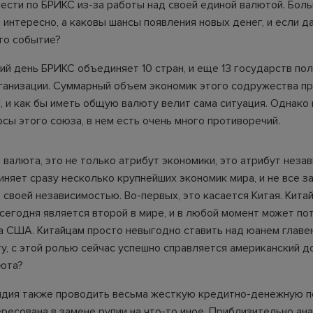
ести по БРИКС из-за работы над своей единой валютой. Боль
 интересно, а каковы шансы появления новых денег, и если да
то событие?
ий день БРИКС объединяет 10 стран, и еще 13 государств пол
ганизации. Суммарный объем экономик этого содружества 
, и как бы иметь общую валюту велит сама ситуация. Однако
сы этого союза, в нем есть очень много противоречий.
валюта, это не только атрибут экономики, это атрибут незав
няет сразу несколько крупнейших экономик мира, и не все з
своей независимостью. Во-первых, это касается Китая. Кита
сегодня является второй в мире, и в любой момент может по
а США. Китайцам просто невыгодно ставить над юанем глав
у, с этой ролью сейчас успешно справляется американский д
юта?
ндия также проводить весьма жесткую кредитно-денежную по
ересована в замене рупии на что-то иное. Приблизительно ан