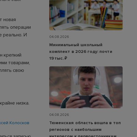
т новая
лять операции
е реально. И
04.08.2026
Минимальный школьный
комплект в 2026 году: почти
н крепкий
19 тыс. ₽
ими товарами,
еплять свою
райне низка.
04.08.2026
Тюменская область вошла в топ
ксей Колосков
регионов с наибольшим
интересом к первоисточникам
иться записью