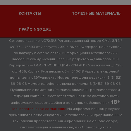
КОНТАКТЫ
ПОЛЕЗНЫЕ МАТЕРИАЛЫ
ПРАЙС NG72.RU
Сетевое издание NG72.RU. Регистрационный номер СМИ: ЭЛ №
ФС 77 — 76393 от 2 августа 2019 г. Выдан Федеральной службой
по надзору в сфере связи, информационных технологий и
массовых коммуникаций. Главный редактор — Давыдова Ю.В.
Учредитель — ООО "ПРОВИНЦИЯ - КУРГАН" Советская ул., д. 128,
оф. 406, Курган, Курганская обл., 640018 Адрес электронной
почты: zen.ng72@yandex.ru Номер телефона редакции: 8 (3452)
69-98-08 Номер телефона отдела рекламы: 8 (3452) 69-98-08
Публикации с пометкой «Реклама» оплачены рекламодателем.
Редакция сайта не несет ответственности за достоверность
18+
информации, содержащейся в рекламных объявлениях.
Пользовательское соглашение
На информационном ресурсе
применяются рекомендательные технологии (информационные
технологии предоставления информации на основе сбора,
систематизации и анализа сведений, относящихся к