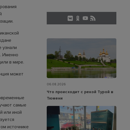
рования
й
зации.
риканской
ждане
е узнали
. Именно
или в мире.
анция может
06.08.2026
Что происходит с рекой Турой в
современные
Тюмени
лучают самые
й или иной
ьзуется
том источнике