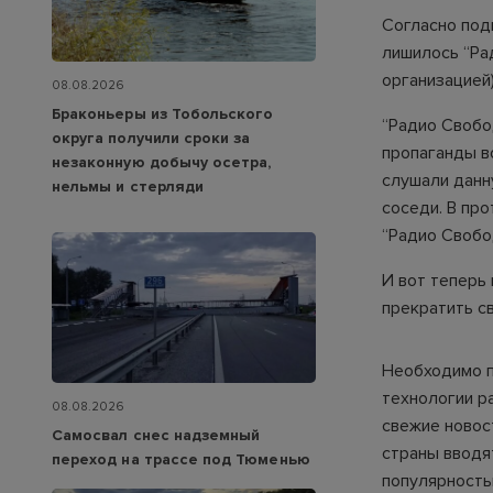
Согласно под
лишилось “Ра
организацией
08.08.2026
Браконьеры из Тобольского
“Радио Свобо
округа получили сроки за
пропаганды в
незаконную добычу осетра,
слушали данн
нельмы и стерляди
соседи. В пр
“Радио Свобо
И вот теперь
прекратить с
Необходимо п
технологии р
08.08.2026
свежие новос
Самосвал снес надземный
страны вводя
переход на трассе под Тюменью
популярность