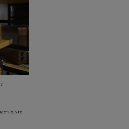
и,
естно, что