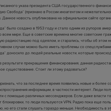
писанного указа президента США государственного финанси
дио Свобода” (признано в России иноагентом и нежелательно
). Данное новость опубликована на официальном сайте органи
да” было создано в 1953 году и стало одним из рупоров аме
о всем мире. Еще в советские времена многие советские гра
ую радиостанцию под одеялом, и старались, чтобы об этом н
отивном случае можно было иметь проблемы со спецслужбами
да” доносило до людей реальные новости, которые происход
 в результате прекращения финансирования, данная радиост
вое существование. Стоит ли этому радоваться?
ризнать, что за последнее время появились новые и более 
аспространения информации, в частности интернет. Люди по
ти с помощью различных мессенджеров. Если даже власти то
т блокировки, то люди пользуются VPN. Радио пока еще пол
ю, но его стали слушать гораздо меньше. Необходимость в э