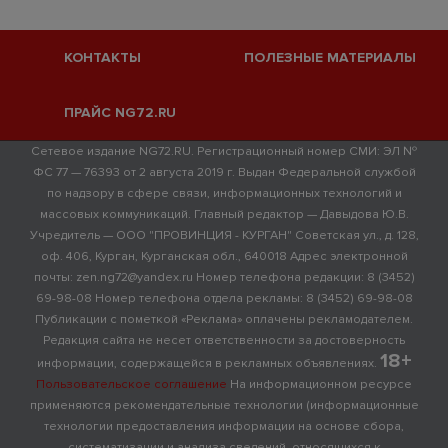
КОНТАКТЫ
ПОЛЕЗНЫЕ МАТЕРИАЛЫ
ПРАЙС NG72.RU
Сетевое издание NG72.RU. Регистрационный номер СМИ: ЭЛ №
ФС 77 — 76393 от 2 августа 2019 г. Выдан Федеральной службой
по надзору в сфере связи, информационных технологий и
массовых коммуникаций. Главный редактор — Давыдова Ю.В.
Учредитель — ООО "ПРОВИНЦИЯ - КУРГАН" Советская ул., д. 128,
оф. 406, Курган, Курганская обл., 640018 Адрес электронной
почты: zen.ng72@yandex.ru Номер телефона редакции: 8 (3452)
69-98-08 Номер телефона отдела рекламы: 8 (3452) 69-98-08
Публикации с пометкой «Реклама» оплачены рекламодателем.
Редакция сайта не несет ответственности за достоверность
18+
информации, содержащейся в рекламных объявлениях.
Пользовательское соглашение
На информационном ресурсе
применяются рекомендательные технологии (информационные
технологии предоставления информации на основе сбора,
систематизации и анализа сведений, относящихся к