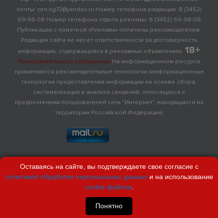
почты: zen.ng72@yandex.ru Номер телефона редакции: 8 (3452)
69-98-08 Номер телефона отдела рекламы: 8 (3452) 69-98-08
Публикации с пометкой «Реклама» оплачены рекламодателем.
Редакция сайта не несет ответственности за достоверность
18+
информации, содержащейся в рекламных объявлениях.
Пользовательское соглашение
На информационном ресурсе
применяются рекомендательные технологии (информационные
технологии предоставления информации на основе сбора,
систематизации и анализа сведений, относящихся к
предпочтениям пользователей сети "Интернет", находящихся на
территории Российской Федерации)
Оставаясь на сайте, вы подтверждаете свое согласие с
политикой обработки персональных данных
и на использование
cookie-файлов
.
Понятно