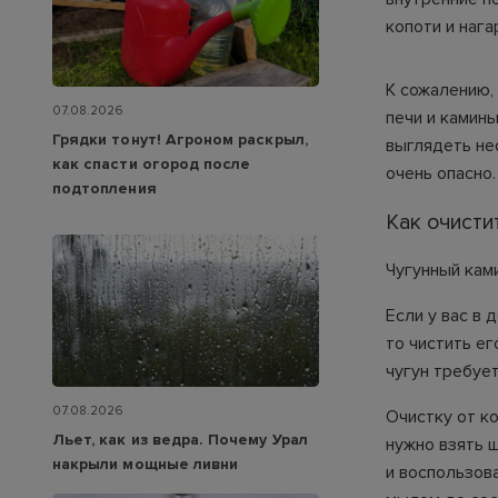
копоти и нага
К сожалению,
07.08.2026
печи и камины
Грядки тонут! Агроном раскрыл,
выглядеть не
как спасти огород после
очень опасно.
подтопления
Как очисти
Чугунный кам
Если у вас в
то чистить ег
чугун требуе
07.08.2026
Очистку от к
Льет, как из ведра. Почему Урал
нужно взять щ
накрыли мощные ливни
и воспользов