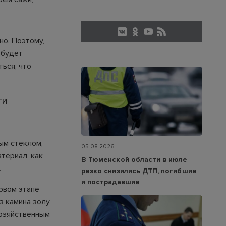
но. Поэтому,
 будет
ься, что
ти
ым стеклом,
05.08.2026
атериал, как
В Тюменской области в июле
.
резко снизились ДТП, погибшие
и пострадавшие
рвом этапе
з камина золу
хозяйственным