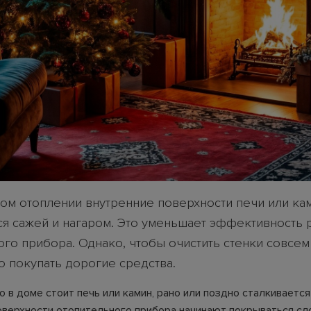
ом отоплении внутренние поверхности печи или ка
я сажей и нагаром. Это уменьшает эффективность 
ого прибора. Однако, чтобы очистить стенки совсем
о покупать дорогие средства.
о в доме стоит печь или камин, рано или поздно сталкивается 
оверхности отопительного прибора начинают покрываться сл