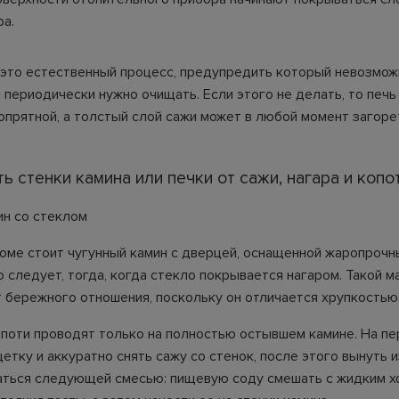
ра.
 это естественный процесс, предупредить который невозмож
 периодически нужно очищать. Если этого не делать, то печь
опрятной, а толстый слой сажи может в любой момент загорет
ть стенки камина или печки от сажи, нагара и копо
ин со стеклом
 доме стоит чугунный камин с дверцей, оснащенной жаропрочн
о следует, тогда, когда стекло покрывается нагаром. Такой м
т бережного отношения, поскольку он отличается хрупкостью
опоти проводят только на полностью остывшем камине. На пе
етку и аккуратно снять сажу со стенок, после этого вынуть и
аться следующей смесью: пищевую соду смешать с жидким 