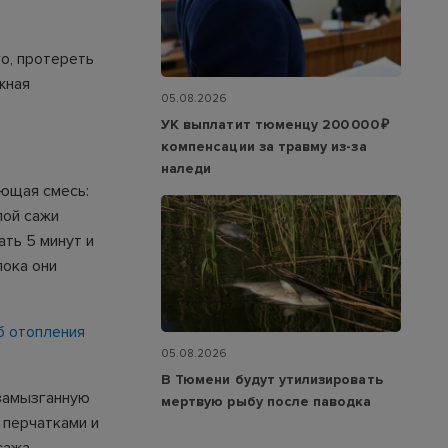
о, протереть
жная
05.08.2026
УК выплатит тюменцу 200 000 ₽
компенсации за травму из-за
наледи
ующая смесь:
лой сажи
ть 5 минут и
пока они
б отопления
05.08.2026
В Тюмени будут утилизировать
 замызганную
мертвую рыбу после паводка
 перчатками и