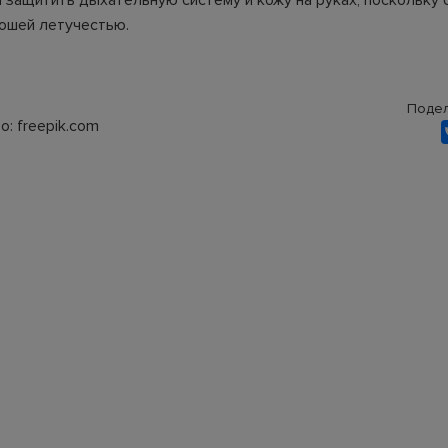
ы защитить дыхательную систему и кожу на руках, поскольку 
ошей летучестью.
Подел
: freepik.com