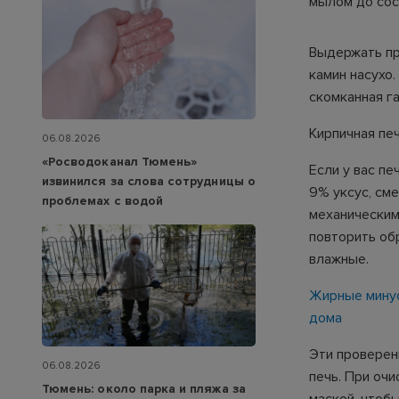
мылом до сост
Выдержать пр
камин насухо
скомканная г
Кирпичная пе
06.08.2026
«Росводоканал Тюмень»
Если у вас пе
извинился за слова сотрудницы о
9% уксус, см
проблемах с водой
механическим
повторить обр
влажные.
Жирные минус
дома
Эти проверен
06.08.2026
печь. При оч
Тюмень: около парка и пляжа за