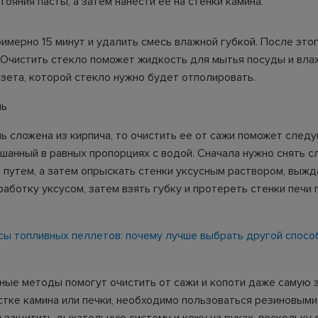
ояния пасты, а затем нанести ее на стенки камина.
имерно 15 минут и удалить смесь влажной губкой. После этог
. Очистить стекло поможет жидкость для мытья посуды и вла
азета, которой стекло нужно будет отполировать.
чь
чь сложена из кирпича, то очистить ее от сажи поможет след
ешанный в равных пропорциях с водой. Сначала нужно снять с
 путем, а затем опрыскать стенки уксусным раствором, выжда
аботку уксусом, затем взять губку и протереть стенки печи 
ы топливных пеллетов: почему лучше выбрать другой спосо
ные методы помогут очистить от сажи и копоти даже самую
истке камина или печки, необходимо пользоваться резиновыми