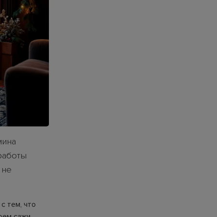
мина
работы
 не
с тем, что
оем сажи,