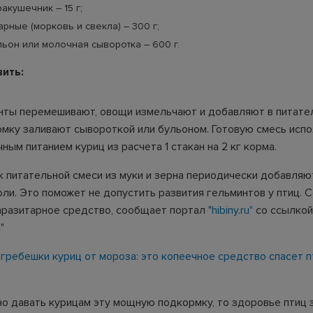
акушечник – 15 г;
рные (морковь и свекла) – 300 г;
ьон или молочная сыворотка – 600 г.
вить:
нты перемешивают, овощи измельчают и добавляют в питате
рмку заливают сывороткой или бульоном. Готовую смесь исп
ным питанием куриц из расчета 1 стакан на 2 кг корма.
к питательной смеси из муки и зерна периодически добавляют 
ли. Это поможет не допустить развития гельминтов у птиц. С
аразитарное средство, сообщает портал "
hibiny.ru"
со ссылкой
"
 гребешки куриц от мороза: это копеечное средство спасет п
но давать курицам эту мощную подкормку, то здоровье птиц 