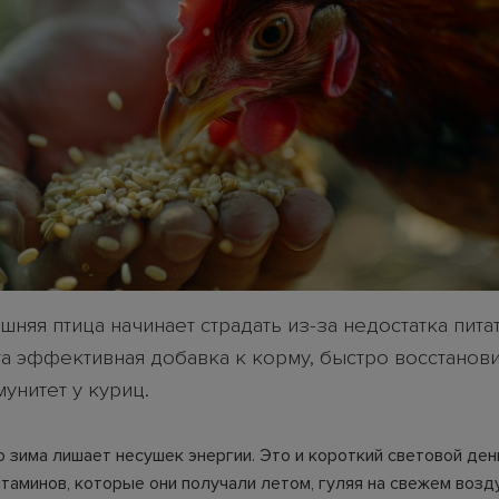
няя птица начинает страдать из-за недостатка пит
та эффективная добавка к корму, быстро восстанови
унитет у куриц.
о зима лишает несушек энергии. Это и короткий световой день
таминов, которые они получали летом, гуляя на свежем возду