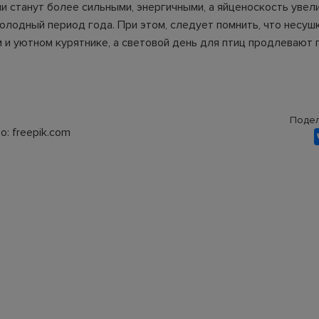
ни станут более сильными, энергичными, а яйценоскость увел
холодный период года. При этом, следует помнить, что несу
м и уютном курятнике, а световой день для птиц продлевают
Подел
: freepik.com