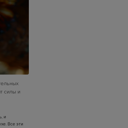
ательных
т силы и
, и
хе. Все эти