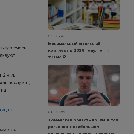
04.08.2026
Минимальный школьный
льную смесь.
комплект в 2026 году: почти
ользуют
19 тыс. ₽
2 ч. л.
оль послужит,
 на
тиц от
04.08.2026
Тюменская область вошла в топ
регионов с наибольшим
заметно
интересом к первоисточникам