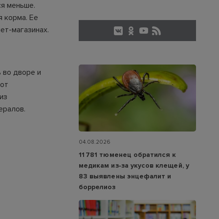
ся меньше.
 корма. Ее
ет-магазинах.
 во дворе и
тот
из
ералов.
04.08.2026
11 781 тюменец обратился к
медикам из‑за укусов клещей, у
83 выявлены энцефалит и
боррелиоз