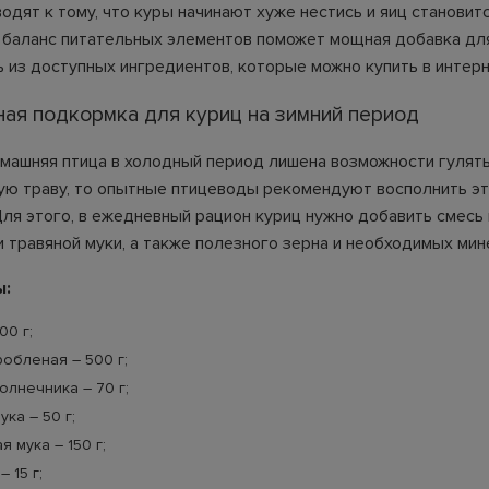
дят к тому, что куры начинают хуже нестись и яиц становит
 баланс питательных элементов поможет мощная добавка для
ь из доступных ингредиентов, которые можно купить в интерн
ая подкормка для куриц на зимний период
машняя птица в холодный период лишена возможности гулять
ую траву, то опытные птицеводы рекомендуют восполнить э
Для этого, в ежедневный рацион куриц нужно добавить смесь 
и травяной муки, а также полезного зерна и необходимых мин
ы:
00 г;
робленая – 500 г;
лнечника – 70 г;
ка – 50 г;
я мука – 150 г;
 15 г;