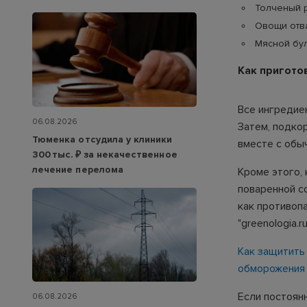
Толченый р
Овощи отва
Мясной бул
Как пригото
Все ингредие
06.08.2026
Затем, подко
Тюменка отсудила у клиники
вместе с обыч
300 тыс. ₽ за некачественное
лечение перелома
Кроме этого, 
поваренной со
как противоп
"greenologia.ru
Как защитить
обморожения
Если постоян
06.08.2026