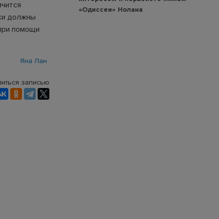
ичится
«Одиссеи» Нолана
шки должны
 при помощи
Яна Лан
иться записью