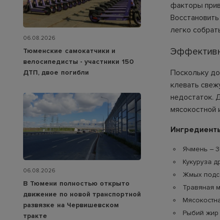
факторы приво
Восстановить
легко собрат
06.08.2026
Эффективн
Тюменские самокатчики и
велосипедисты - участники 150
Поскольку до
ДТП, двое погибли
клевать свеж
недостаток. 
мясокостной 
Ингредиент
Ячмень – 3
Кукуруза д
06.08.2026
Жмых подсо
В Тюмени полностью открыто
Травяная му
движение по новой транспортной
Мясокостна
развязке на Червишевском
Рыбий жир –
тракте