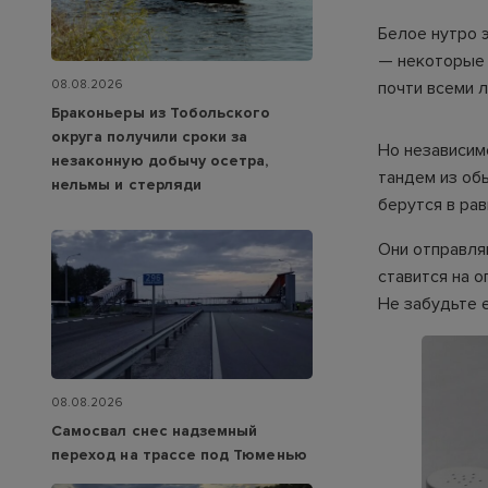
Белое нутро 
— некоторые 
08.08.2026
почти всеми л
Браконьеры из Тобольского
округа получили сроки за
Но независим
незаконную добычу осетра,
тандем из об
нельмы и стерляди
берутся в рав
Они отправля
ставится на о
Не забудьте 
08.08.2026
Самосвал снес надземный
переход на трассе под Тюменью