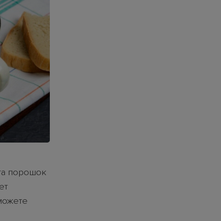
кта порошок
ет
сможете