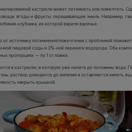
эмалированной кастрюли может потемнеть или пожелтеть. Од
овощи, ягоды и фрукты, окрашивающие эмаль. Например, так
юбимая клубника, из которой варили варенье.
о от источника потемнения/пожелтения с проблемой поможет
ычной пищевой соды и 3%-ной перекиси водорода. Оба компо
ных пропорциях — по 1 ст.ложке.
ются в кастрюлю, в которую уже налита до половины вода. 
гонь, раствор доводится до кипения и оставляется кипеть ещ
емкость накрыть крышкой.