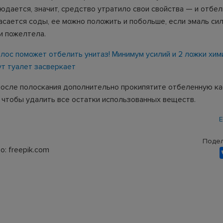
юдается, значит, средство утратило свои свойства — и отбел
касается соды, ее можно положить и побольше, если эмаль си
и пожелтела.
олос поможет отбелить унитаз! Минимум усилий и 2 ложки хи
ут туалет засверкает
после полоскания дополнительно прокипятите отбеленную к
, чтобы удалить все остатки использованных веществ.
Е
Подел
: freepik.com