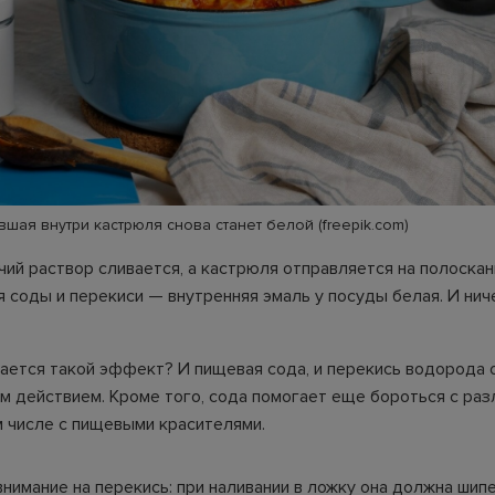
шая внутри кастрюля снова станет белой (freepik.com)
чий раствор сливается, а кастрюля отправляется на полоска
я соды и перекиси — внутренняя эмаль у посуды белая. И нич
ается такой эффект? И пищевая сода, и перекись водорода
 действием. Кроме того, сода помогает еще бороться с ра
м числе с пищевыми красителями.
нимание на перекись: при наливании в ложку она должна шипе