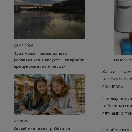
08.08.2026
Тура может вновь начать
разливаться в августе - гидролог
Потемнев
предупреждает о рисках
Затем — горя
от применени
пришлось.
Почему получ
отбеливающим
пятнами, в то
07.08.2026
Онлайн-кинотеатр Okko из
Но обратите в