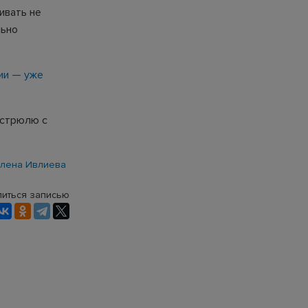
ивать не
льно
мии — уже
астрюлю с
лена Ивлиева
иться записью