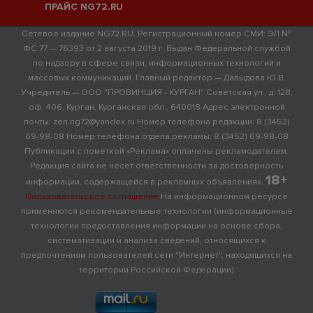
ПРАЙС NG72.RU
Сетевое издание NG72.RU. Регистрационный номер СМИ: ЭЛ №
ФС 77 — 76393 от 2 августа 2019 г. Выдан Федеральной службой
по надзору в сфере связи, информационных технологий и
массовых коммуникаций. Главный редактор — Давыдова Ю.В.
Учредитель — ООО "ПРОВИНЦИЯ - КУРГАН" Советская ул., д. 128,
оф. 406, Курган, Курганская обл., 640018 Адрес электронной
почты: zen.ng72@yandex.ru Номер телефона редакции: 8 (3452)
69-98-08 Номер телефона отдела рекламы: 8 (3452) 69-98-08
Публикации с пометкой «Реклама» оплачены рекламодателем.
Редакция сайта не несет ответственности за достоверность
18+
информации, содержащейся в рекламных объявлениях.
Пользовательское соглашение
На информационном ресурсе
применяются рекомендательные технологии (информационные
технологии предоставления информации на основе сбора,
систематизации и анализа сведений, относящихся к
предпочтениям пользователей сети "Интернет", находящихся на
территории Российской Федерации)