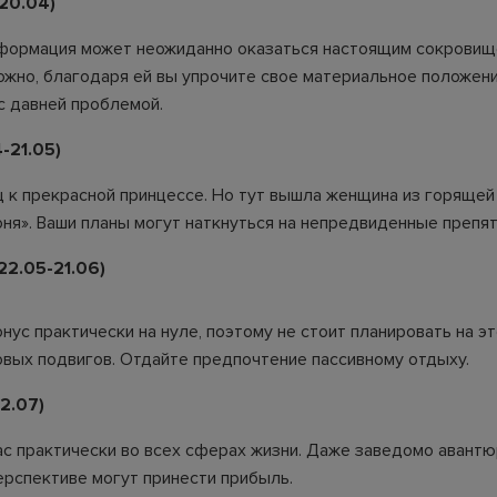
20.04)
формация может неожиданно оказаться настоящим сокровищ
ожно, благодаря ей вы упрочите свое материальное положен
с давней проблемой.
-21.05)
ц к прекрасной принцессе. Но тут вышла женщина из горящей
оня». Ваши планы могут наткнуться на непредвиденные препят
2.05-21.06)
нус практически на нуле, поэтому не стоит планировать на э
овых подвигов. Отдайте предпочтение пассивному отдыху.
2.07)
ас практически во всех сферах жизни. Даже заведомо авант
ерспективе могут принести прибыль.