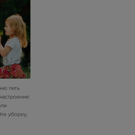
хню пить
 настроение
или
те уборку,