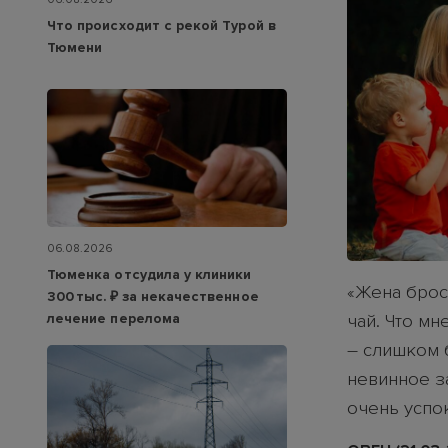
Что происходит с рекой Турой в
Тюмени
06.08.2026
Тюменка отсудила у клиники
«Жена брос
300 тыс. ₽ за некачественное
лечение перелома
чай. Что мн
– слишком 
невинное з
очень успок