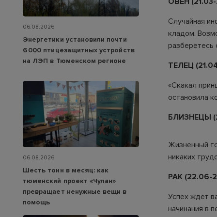
ОВЕН (21.03-
Случайная ин
06.08.2026
кладом. Возм
Энергетики установили почти
разберетесь 
6 000 птицезащитных устройств
на ЛЭП в Тюменском регионе
ТЕЛЕЦ (21.04
«Скакал прин
остановила к
БЛИЗНЕЦЫ (2
Жизненный то
никаких труд
06.08.2026
Шесть тонн в месяц: как
РАК (22.06-2
тюменский проект «Чулан»
превращает ненужные вещи в
Успех ждет в
помощь
начинания в п