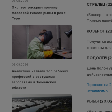
05.08.2026
СТРЕЛЕЦ (22.1
Эксперт раскрыл причину
массовой гибели рыбы в реке
«Боксер – это
Туре
Помимо вашей
КОЗЕРОГ (22.
Получится ис
с важным для
ВОДОЛЕЙ (21
05.08.2026
День полон уд
Аналитики назвали топ рабочих
действительн
профессий с растущими
зарплатами в Тюменской
Гороскоп на 2
области
независимо
РЫБЫ (20.02
«Мы рождены,