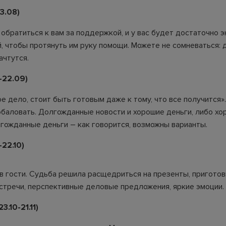
3.08)
обратиться к вам за поддержкой, и у вас будет достаточно э
, чтобы протянуть им руку помощи. Можете не сомневаться:
ачтутся.
-22.09)
е дело, стоит быть готовым даже к тому, что все получится»
обаловать. Долгожданные новости и хорошие деньги, либо х
лгожданные деньги – как говорится, возможны варианты.
22.10)
в гости. Судьба решила расщедриться на презенты, приготов
стречи, перспективные деловые предложения, яркие эмоции.
.10-21.11)