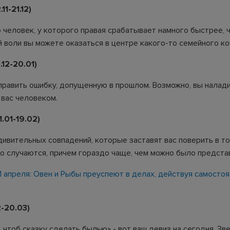
1-21.12)
 человек, у которого правая срабатывает намного быстрее, ч
 воли вы можете оказаться в центре какого-то семейного к
12-20.01)
править ошибку, допущенную в прошлом. Возможно, вы налад
 вас человеком.
.01-19.02)
ивительных совпадений, которые заставят вас поверить в то
о случаются, причем гораздо чаще, чем можно было предста
1 апреля: Овен и Рыбы преуспеют в делах, действуя самосто
-20.03)
 чтоб сказку сделать былью» - вот ваш девиз на сегодня. Зв