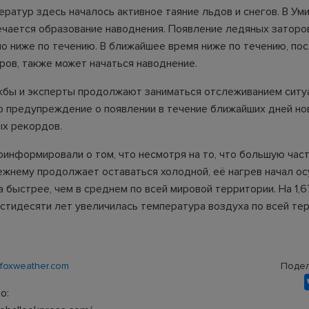
ратур здесь началось активное таяние льдов и снегов. В Уми
чается образование наводнения. Появление ледяных заторо
о ниже по течению. В ближайшее время ниже по течению, пос
ров, также может начаться наводнение.
бы и эксперты продолжают заниматься отслеживанием ситуа
о предупреждение о появлении в течение ближайших дней но
х рекордов.
оинформировали о том, что несмотря на то, что большую част
ежнему продолжает оставаться холодной, её нагрев начал о
а быстрее, чем в среднем по всей мировой территории. На 1,6
стидесяти лет увеличилась температура воздуха по всей те
foxweather.com
Подел
о: