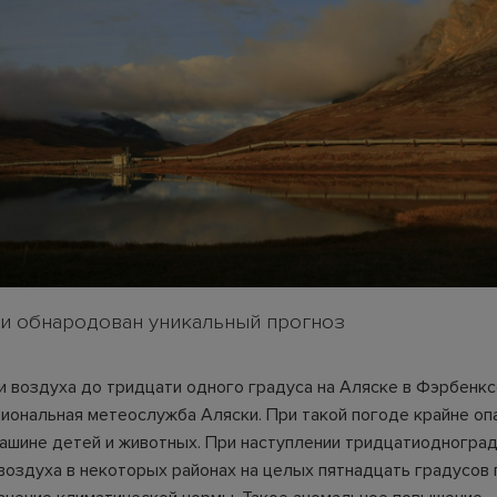
и обнародован уникальный прогноз
и воздуха до тридцати одного градуса на Аляске в Фэрбенк
иональная метеослужба Аляски. При такой погоде крайне оп
машине детей и животных. При наступлении тридцатиодногра
воздуха в некоторых районах на целых пятнадцать градусов