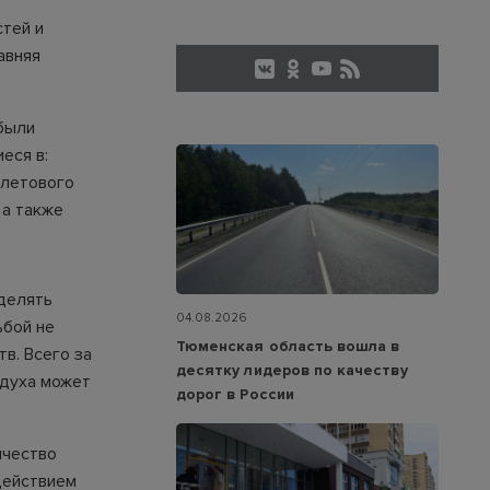
тей и
авняя
были
еся в:
олетового
 а также
делять
04.08.2026
ьбой не
Тюменская область вошла в
в. Всего за
десятку лидеров по качеству
здуха может
дорог в России
ичество
действием