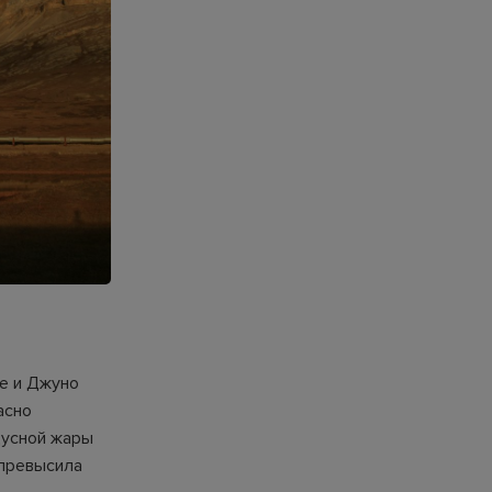
се и Джуно
асно
дусной жары
 превысила