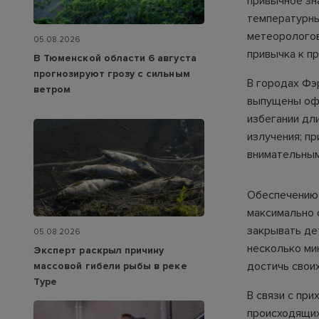
привычное зн
температурны
метеорологов
05.08.2026
привычка к п
В Тюменской области 6 августа
прогнозируют грозу с сильным
В городах Фэ
ветром
выпущены офи
избегании дл
излучения; п
внимательным
Обеспечению 
максимально 
закрывать де
05.08.2026
несколько ми
Эксперт раскрыл причину
достичь своих
массовой гибели рыбы в реке
Туре
В связи с пр
происходящих