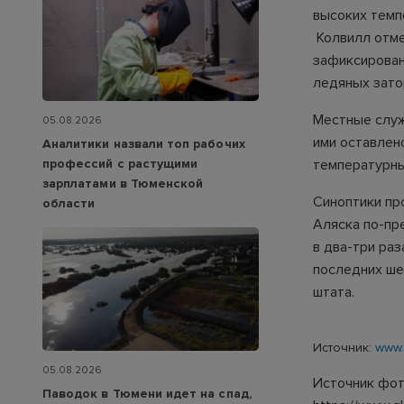
высоких темпе
Колвилл отме
зафиксирован
ледяных зато
Местные служ
05.08.2026
ими оставлен
Аналитики назвали топ рабочих
профессий с растущими
температурны
зарплатами в Тюменской
Синоптики пр
области
Аляска по-пр
в два-три раз
последних ше
штата.
Источник:
www.
05.08.2026
Источник фот
Паводок в Тюмени идет на спад,