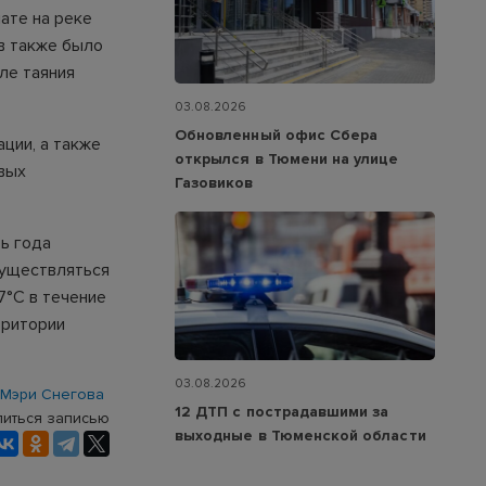
ате на реке
в также было
ле таяния
03.08.2026
Обновленный офис Сбера
ции, а также
открылся в Тюмени на улице
вых
Газовиков
ь года
существляться
7°С в течение
рритории
03.08.2026
Мэри Снегова
12 ДТП с пострадавшими за
иться записью
выходные в Тюменской области