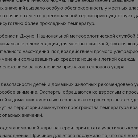
ачение климатической нормы. Такое аномальное повышение
х значений вызвало особую обеспокоенность у местных влас
 в связи с тем, что у региональной территории существует д
рисутствию более прохладных температур.
рбенкс и Джуно Национальной метеорологической службой 
циальные рекомендации для местных жителей, заключающи
ительного нахождения под воздействием прямого ультрафи
рименении солнцезащитных средств; ношении лёгкой одежды,
 слежением за появлением признаков теплового удара.
безопасности детей и домашних животных рекомендовано у
особое внимание. Эксперты обращаются ко взрослым с прос
тей и домашних животных в салонах автотранспортных средст
нут на территории замкнутого пространства температура во
 опасных значений.
иходом аномальной жары на территории штата участилось кол
 наводнений. Причиной для этого послужило то, что под воз