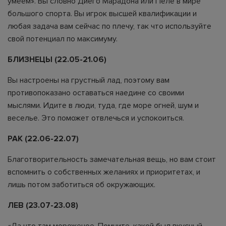
умеем». Вы словно Диего Марадона или Пеле в мире
большого спорта. Вы игрок высшей квалификации и
любая задача вам сейчас по плечу, так что используйте
свой потенциал по максимуму.
БЛИЗНЕЦЫ (22.05-21.06)
Вы настроены на грустный лад, поэтому вам
противопоказано оставаться наедине со своими
мыслями. Идите в люди, туда, где море огней, шум и
веселье. Это поможет отвлечься и успокоиться.
РАК (22.06-22.07)
Благотворительность замечательная вещь, но вам стоит
вспомнить о собственных желаниях и приоритетах, и
лишь потом заботиться об окружающих.
ЛЕВ (23.07-23.08)
«Да что там мороженое. Помните, какой был вкусный