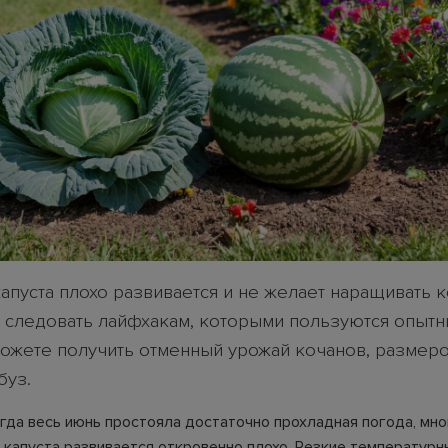
апуста плохо развивается и не желает наращивать к
 следовать лайфхакам, которыми пользуются опытн
можете получить отменный урожай кочанов, размеро
буз.
огда весь июнь простояла достаточно прохладная погода, мно
о капуста развивается откровенно плохо. Резкие температур