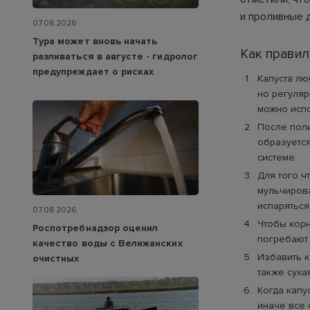
и проливные 
07.08.2026
Тура может вновь начать
Как правил
разливаться в августе - гидролог
предупреждает о рисках
Капуста лю
но регуляр
можно испо
После поли
образуется
системе.
Для того ч
мульчирова
испаряться
07.08.2026
Чтобы корн
Роспотребнадзор оценил
погребают 
качество воды с Велижанских
Избавить к
очистных
также суха
Когда капу
иначе все 