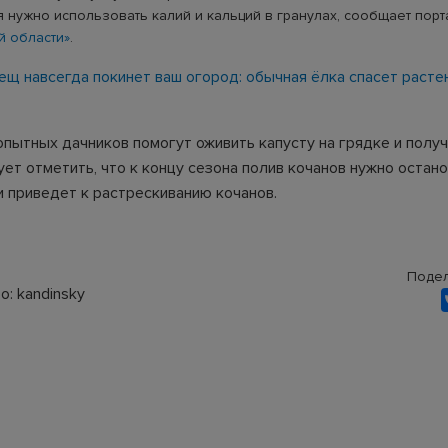
я нужно использовать калий и кальций в гранулах, сообщает пор
й области»
.
ещ навсегда покинет ваш огород: обычная ёлка спасет расте
опытных дачников помогут оживить капусту на грядке и полу
ет отметить, что к концу сезона полив кочанов нужно остано
и приведет к растрескиванию кочанов.
Подел
: kandinsky