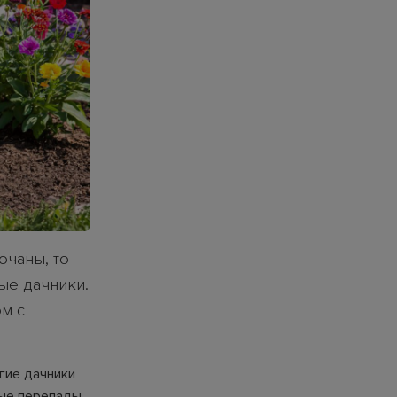
очаны, то
ые дачники.
м с
гие дачники
ные перепады