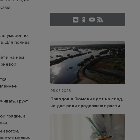
ками.
ать умеренно,
да. Для полива
.
ет и на нем
корневой
тся
едленнее
05.08.2026
Паводок в Тюмени идет на спад,
чивать. Грунт
но две реки продолжают расти
ой грядке, а
аны.
и азотом,
анется мелким.