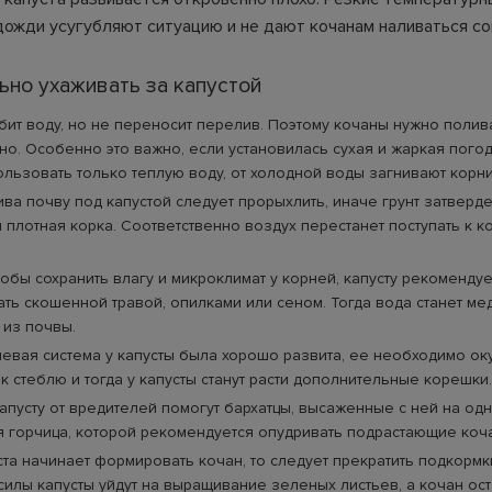
дожди усугубляют ситуацию и не дают кочанам наливаться со
ьно ухаживать за капустой
бит воду, но не переносит перелив. Поэтому кочаны нужно полив
но. Особенно это важно, если установилась сухая и жаркая пого
льзовать только теплую воду, от холодной воды загнивают корни
ва почву под капустой следует прорыхлить, иначе грунт затверде
 плотная корка. Соответственно воздух перестанет поступать к 
тобы сохранить влагу и микроклимат у корней, капусту рекомендуе
ть скошенной травой, опилками или сеном. Тогда вода станет м
 из почвы.
евая система у капусты была хорошо развита, ее необходимо оку
к стеблю и тогда у капусты станут расти дополнительные корешки.
апусту от вредителей помогут бархатцы, высаженные с ней на одн
я горчица, которой рекомендуется опудривать подрастающие коч
ста начинает формировать кочан, то следует прекратить подкормк
силы капусты уйдут на выращивание зеленых листьев, а кочан ост