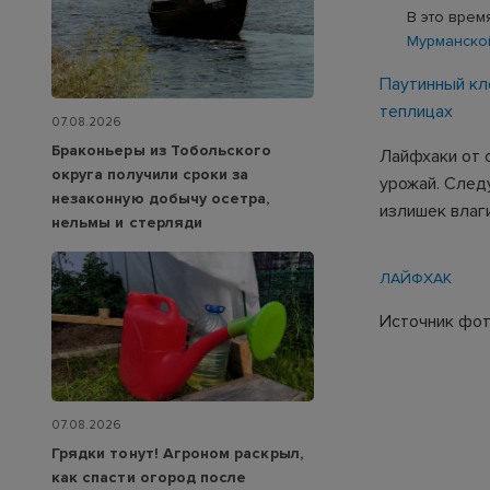
В это врем
Мурманско
Паутинный кл
теплицах
07.08.2026
Браконьеры из Тобольского
Лайфхаки от 
округа получили сроки за
урожай. Следу
незаконную добычу осетра,
излишек влаг
нельмы и стерляди
ЛАЙФХАК
Источник фото
07.08.2026
Грядки тонут! Агроном раскрыл,
как спасти огород после