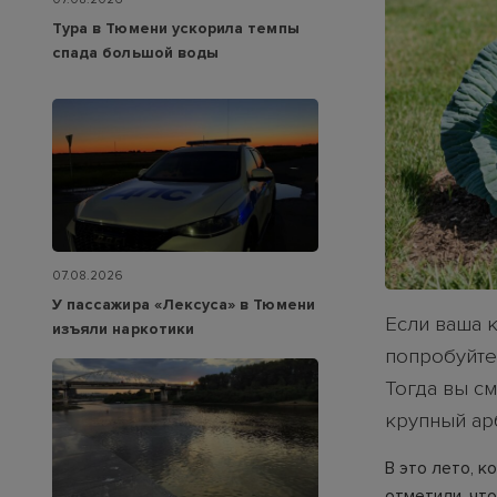
Тура в Тюмени ускорила темпы
спада большой воды
07.08.2026
У пассажира «Лексуса» в Тюмени
Если ваша к
изъяли наркотики
попробуйте
Тогда вы с
крупный ар
В это лето, к
отметили, чт