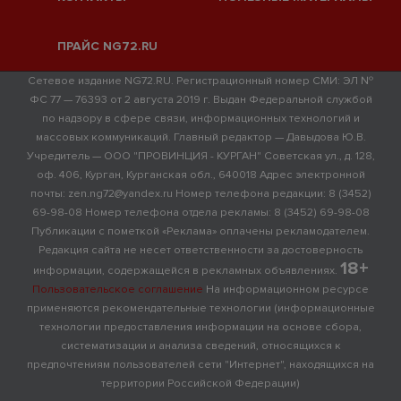
ПРАЙС NG72.RU
Сетевое издание NG72.RU. Регистрационный номер СМИ: ЭЛ №
ФС 77 — 76393 от 2 августа 2019 г. Выдан Федеральной службой
по надзору в сфере связи, информационных технологий и
массовых коммуникаций. Главный редактор — Давыдова Ю.В.
Учредитель — ООО "ПРОВИНЦИЯ - КУРГАН" Советская ул., д. 128,
оф. 406, Курган, Курганская обл., 640018 Адрес электронной
почты: zen.ng72@yandex.ru Номер телефона редакции: 8 (3452)
69-98-08 Номер телефона отдела рекламы: 8 (3452) 69-98-08
Публикации с пометкой «Реклама» оплачены рекламодателем.
Редакция сайта не несет ответственности за достоверность
18+
информации, содержащейся в рекламных объявлениях.
Пользовательское соглашение
На информационном ресурсе
применяются рекомендательные технологии (информационные
технологии предоставления информации на основе сбора,
систематизации и анализа сведений, относящихся к
предпочтениям пользователей сети "Интернет", находящихся на
территории Российской Федерации)