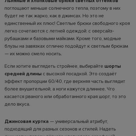
Льняные и хлопковые брюки светлых оттенков
поглощают меньше солнечного тепла, поэтому в них
будет не так жарко, как в джинсах. Но это не
единственный их плюс! Светлые брюки свободного кроя
легко сочетаются с летней одеждой: с оверсайз-
рубашками и базовыми майками. Кроме того, модные
блузы на завязках отлично подойдут к светлым брюкам
— их можно смело носить.
Если хотите выглядеть стройнее, выбирайте
шорты
средней длины
с высокой посадкой. Это создаёт
эффект пропорции 60/40, где верхняя часть выглядит
более внушительной, а ноги кажутся длиннее. Что
касается рваного или обработанного края шорт, то это
дело вкуса.
Джинсовая куртка
— универсальный атрибут,
подходящий для разных сезонов и стилей. Надеть