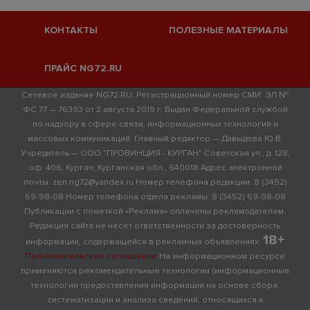
КОНТАКТЫ
ПОЛЕЗНЫЕ МАТЕРИАЛЫ
ПРАЙС NG72.RU
Сетевое издание NG72.RU. Регистрационный номер СМИ: ЭЛ №
ФС 77 — 76393 от 2 августа 2019 г. Выдан Федеральной службой
по надзору в сфере связи, информационных технологий и
массовых коммуникаций. Главный редактор — Давыдова Ю.В.
Учредитель — ООО "ПРОВИНЦИЯ - КУРГАН" Советская ул., д. 128,
оф. 406, Курган, Курганская обл., 640018 Адрес электронной
почты: zen.ng72@yandex.ru Номер телефона редакции: 8 (3452)
69-98-08 Номер телефона отдела рекламы: 8 (3452) 69-98-08
Публикации с пометкой «Реклама» оплачены рекламодателем.
Редакция сайта не несет ответственности за достоверность
18+
информации, содержащейся в рекламных объявлениях.
Пользовательское соглашение
На информационном ресурсе
применяются рекомендательные технологии (информационные
технологии предоставления информации на основе сбора,
систематизации и анализа сведений, относящихся к