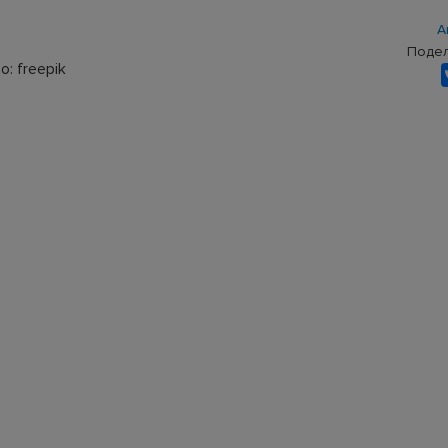
А
Подел
: freepik