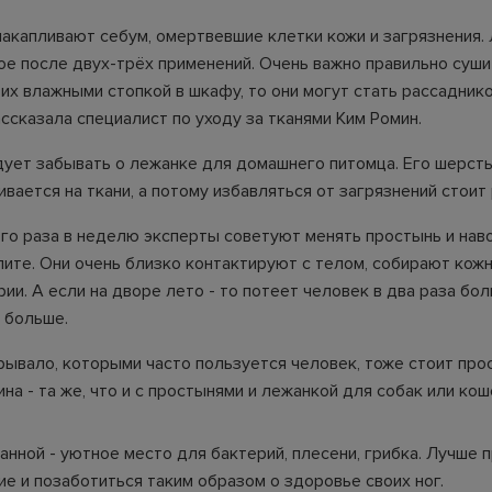
накапливают себум, омертвевшие клетки кожи и загрязнения.
ое после двух-трёх применений. Очень важно правильно суши
их влажными стопкой в шкафу, то они могут стать рассадник
ассказала специалист по уходу за тканями Ким Ромин.
дует забывать о лежанке для домашнего питомца. Его шерсть
вается на ткани, а потому избавляться от загрязнений стоит
го раза в неделю эксперты советуют менять простынь и наво
ите. Они очень близко контактируют с телом, собирают кожн
рии. А если на дворе лето - то потеет человек в два раза бол
 больше.
рывало, которыми часто пользуется человек, тоже стоит про
на - та же, что и с простынями и лежанкой для собак или кош
анной - уютное место для бактерий, плесени, грибка. Лучше
е и позаботиться таким образом о здоровье своих ног.