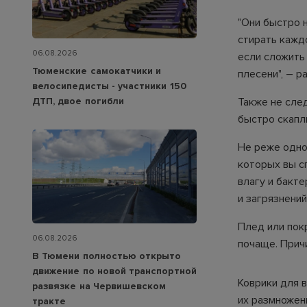
"Они быстро 
стирать кажд
06.08.2026
если сложить 
Тюменские самокатчики и
плесени", – р
велосипедисты - участники 150
ДТП, двое погибли
Также не сле
быстро скапли
Не реже одно
которых вы сп
влагу и бакте
и загрязнений
Плед или пок
06.08.2026
почаще. Причи
В Тюмени полностью открыто
движение по новой транспортной
Коврики для в
развязке на Червишевском
их размножени
тракте