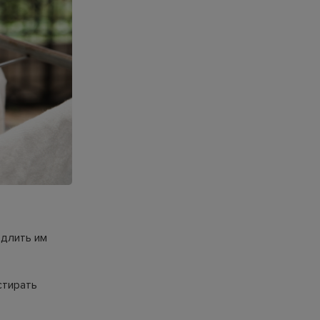
одлить им
стирать