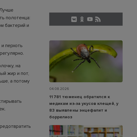
 Лучше
ть полотенца:
ом бактерий и
 и перхоть
 регулярно.
лочку, на
ый жир и пот,
ьше, а потому
04.08.2026
11 781 тюменец обратился к
стирывать
медикам из‑за укусов клещей, у
ек.
83 выявлены энцефалит и
боррелиоз
 предотвратить