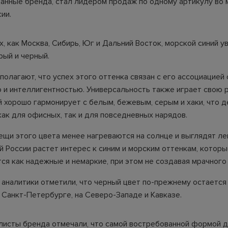
анные бренда, стал лидером продаж по одному артикулу во 
ии.
х, как Москва, Сибирь, Юг и Дальний Восток, морской синий у
рый и черный.
олагают, что успех этого оттенка связан с его ассоциацией 
 и интеллигентностью. Универсальность также играет свою 
й хорошо гармонирует с белым, бежевым, серым и хаки, что д
ак для офисных, так и для повседневных нарядов.
ещи этого цвета менее нагреваются на солнце и выглядят ле
й России растет интерес к синим и морским оттенкам, котор
ся как надежные и немаркие, при этом не создавая мрачного 
, аналитики отметили, что черный цвет по-прежнему остаетс
 Санкт-Петербурге, на Северо-Западе и Кавказе.
листы бренда отмечали, что самой востребованной формой д