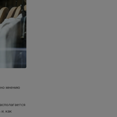
сно мнению
располагается
и, как