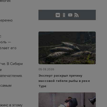
многих
веренно
с
роль —
елает его
гче. В Сибири
ые
05.08.2026
впечатления.
Эксперт раскрыл причину
массовой гибели рыбы в реке
я самым
Туре
жинс в этому