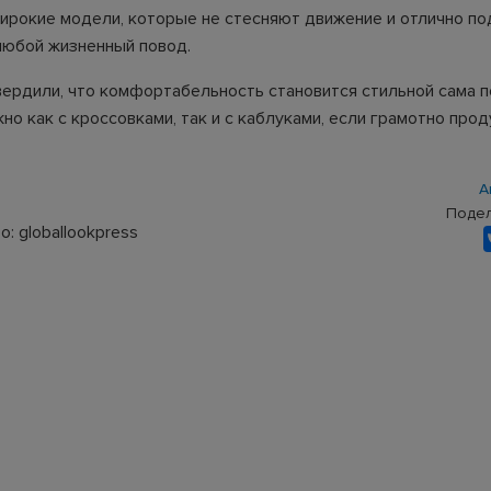
широкие модели, которые не стесняют движение и отлично по
любой жизненный повод.
вердили, что комфортабельность становится стильной сама п
но как с кроссовками, так и с каблуками, если грамотно про
А
Подел
: globallookpress