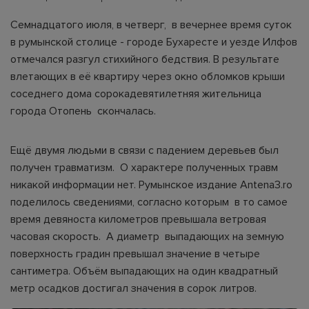
Семнадцатого июля, в четверг, в вечернее время суток
в румынской столице - городе Бухаресте и уезде Илфов
отмечался разгул стихийного бедствия. В результате
влетающих в её квартиру через окно обломков крыши
соседнего дома сорокадевятилетняя жительница
города Отопень скончалась.
Ещё двумя людьми в связи с падением деревьев был
получен травматизм. О характере полученных травм
никакой информации нет. Румынское издание Antena3.ro
поделилось сведениями, согласно которым в то самое
время девяноста километров превышала ветровая
часовая скорость. А диаметр выпадающих на земную
поверхность градин превышал значение в четыре
сантиметра. Объём выпадающих на один квадратный
метр осадков достигал значения в сорок литров.