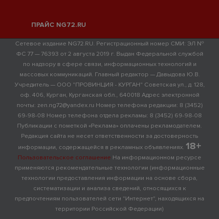
ПРАЙС NG72.RU
Сетевое издание NG72.RU. Регистрационный номер СМИ: ЭЛ №
ФС 77 — 76393 от 2 августа 2019 г. Выдан Федеральной службой
по надзору в сфере связи, информационных технологий и
массовых коммуникаций. Главный редактор — Давыдова Ю.В.
Учредитель — ООО "ПРОВИНЦИЯ - КУРГАН" Советская ул., д. 128,
оф. 406, Курган, Курганская обл., 640018 Адрес электронной
почты: zen.ng72@yandex.ru Номер телефона редакции: 8 (3452)
69-98-08 Номер телефона отдела рекламы: 8 (3452) 69-98-08
Публикации с пометкой «Реклама» оплачены рекламодателем.
Редакция сайта не несет ответственности за достоверность
18+
информации, содержащейся в рекламных объявлениях.
Пользовательское соглашение
На информационном ресурсе
применяются рекомендательные технологии (информационные
технологии предоставления информации на основе сбора,
систематизации и анализа сведений, относящихся к
предпочтениям пользователей сети "Интернет", находящихся на
территории Российской Федерации)