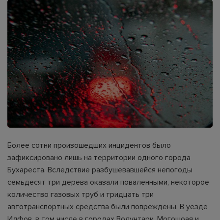
Более сотни произошедших инцидентов было
зафиксировано лишь на территории одного города
Бухареста. Вследствие разбушевавшейся непогоды
семьдесят три дерева оказали поваленными, некоторое
количество газовых труб и тридцать три
автотранспортных средства были повреждены. В уезде
Илфов, в том числе в городах Волунтари, Могошоая и