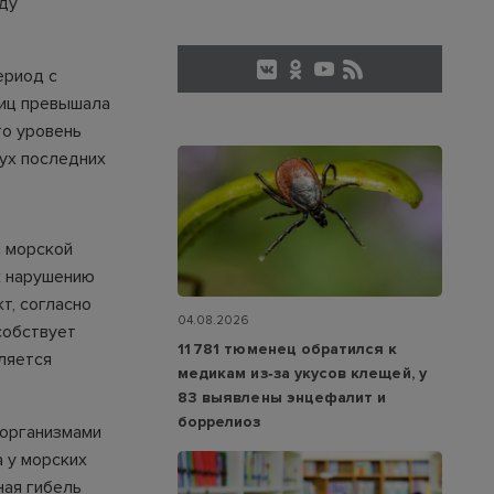
иду
ериод с
ниц превышала
то уровень
ух последних
 морской
к нарушению
т, согласно
04.08.2026
собствует
11 781 тюменец обратился к
ляется
медикам из‑за укусов клещей, у
83 выявлены энцефалит и
боррелиоз
 организмами
 у морских
ная гибель