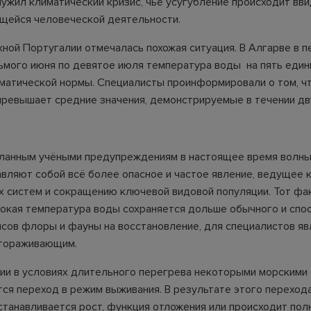
лужил климатический кризис, чьё усугубление происходит вв
ейся человеческой деятельности.
ной Португалии отмечалась похожая ситуация. В Алгарве в п
ьмого июня по девятое июля температура воды на пять еди
матической нормы. Специалисты проинформировали о том, ч
превышает средние значения, демонстрируемые в течении дв
ланным учёными предупреждениям в настоящее время волны
вляют собой всё более опасное и частое явление, ведущее 
х систем и сокращению ключевой видовой популяции. Тот фак
окая температура воды сохраняется дольше обычного и спо
сов флоры и фауны на восстановление, для специалистов яв
стораживающим.
ии в условиях длительного перегрева некоторыми морскими
ся переход в режим выживания. В результате этого перехода
станавливается рост, функция отложения или происходит пол