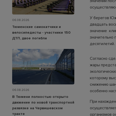
значений пос
осуществляющ
У берегов Юж
06.08.2026
двадцать вос
Тюменские самокатчики и
значение кли
велосипедисты - участники 150
значительно 
ДТП, двое погибли
десятилетий.
Согласно сде
жары предста
экологически
которому выс
снижению шан
06.08.2026
особенно на
В Тюмени полностью открыто
При нахожден
движение по новой транспортной
осуществляет
развязке на Червишевском
тракте
организмов о