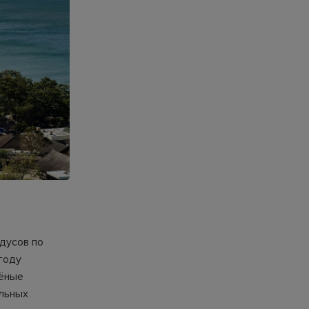
дусов по
году
чёные
альных