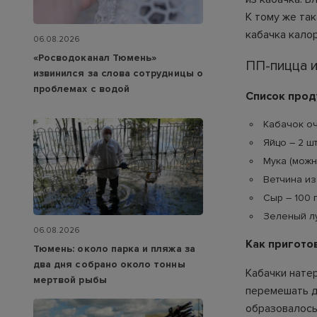
К тому же та
кабачка кало
06.08.2026
«Росводоканал Тюмень»
ПП-пицца и
извинился за слова сотрудницы о
проблемах с водой
Список прод
Кабачок оч
Яйцо – 2 шт
Мука (можн
Ветчина из
Сыр – 100 г
Зеленый лук
06.08.2026
Как пригото
Тюмень: около парка и пляжа за
два дня собрано около тонны
Кабачки нате
мертвой рыбы
перемешать д
образовалось