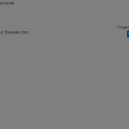
петита!
Подел
: freepik.com