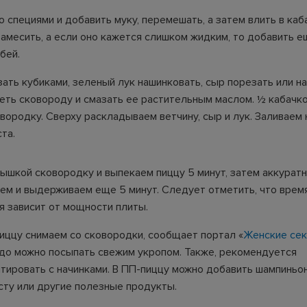
о специями и добавить муку, перемешать, а затем влить в ка
замесить, а если оно кажется слишком жидким, то добавить 
бей.
ать кубиками, зеленый лук нашинковать, сыр порезать или н
реть сковороду и смазать ее растительным маслом. ½ кабачк
вородку. Сверху раскладываем ветчину, сыр и лук. Заливаем 
та.
ышкой сковородку и выпекаем пиццу 5 минут, затем аккурат
ем и выдерживаем еще 5 минут. Следует отметить, что врем
я зависит от мощности плиты.
иццу снимаем со сковородки, сообщает портал «
Женские се
о можно посыпать свежим укропом. Также, рекомендуется
тировать с начинками. В ПП-пиццу можно добавить шампиньон
сту или другие полезные продукты.