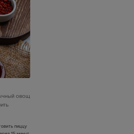
вычный овощ
нить
товить пиццу
ерез 15 минут.