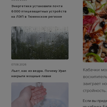
Энергетики установили почти
6 000 птицезащитных устройств
на ЛЭП в Тюменском регионе
07.08.2026
Кабачки мо
Льет, как из ведра. Почему Урал
накрыли мощные ливни
восхитител
заиграет н
стройность.
Если вы прид
из кабачка. Б