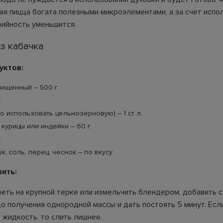
кая пицца богата полезными микроэлементами, а за счет испо
рийность уменьшится.
з кабачка
уктов:
ищенный – 500 г.
.
о использовать цельнозерновую) – 1 ст. л.
 курицы или индейки – 60 г.
.
, соль, перец, чеснок – по вкусу.
вить:
реть на крупной терке или измельчить блендером, добавить с
о получения однородной массы и дать постоять 5 минут. Есл
 жидкость, то слить лишнее.