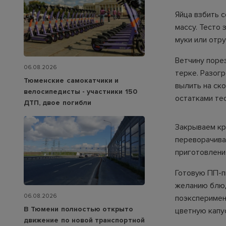
Яйца взбить с
массу. Тесто 
муки или отру
Ветчину порез
06.08.2026
терке. Разог
Тюменские самокатчики и
вылить на ско
велосипедисты - участники 150
остатками тес
ДТП, двое погибли
Закрываем кр
переворачива
приготовлени
Готовую ПП-п
желанию блюд
06.08.2026
поэксперимен
В Тюмени полностью открыто
цветную капу
движение по новой транспортной