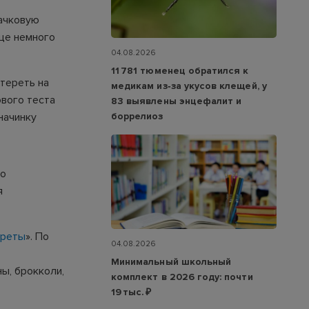
бачковую
еще немного
04.08.2026
11 781 тюменец обратился к
атереть на
медикам из‑за укусов клещей, у
ового теста
83 выявлены энцефалит и
боррелиоз
начинку
но
я
креты
». По
04.08.2026
Минимальный школьный
ы, брокколи,
комплект в 2026 году: почти
19 тыс. ₽