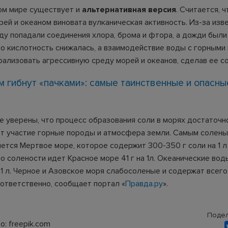
ном мире существует и
альтернативная версия
. Считается, ч
рей и океаном виновата вулканическая активность. Из-за изв
оду попадали соединения хлора, брома и фтора, а дожди были
но кислотность снижалась, а взаимодействие воды с горными
рализовать агрессивную среду морей и океанов, сделав ее с
м гибнут «пачками»: самые таинственные и опасны
е уверены, что процесс образования соли в морях достаточн
т участие горные породы и атмосфера земли. Самым солен
яется Мертвое море, которое содержит 300-350 г соли на 1 л
 солености идет Красное море 41 г на 1л. Океанические во
 1 л. Черное и Азовское моря слабосоленые и содержат всего 1
оответственно, сообщает портал «
Правда.ру
».
Подел
: freepik.com