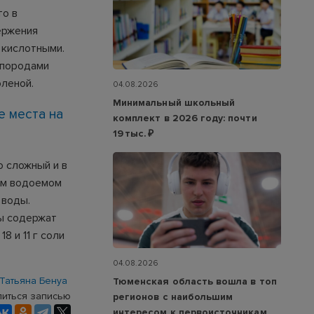
то в
ержения
 кислотными.
 породами
оленой.
04.08.2026
Минимальный школьный
е места на
комплект в 2026 году: почти
19 тыс. ₽
о сложный и в
ым водоемом
 воды.
ды содержат
8 и 11 г соли
04.08.2026
Татьяна Бенуа
Тюменская область вошла в топ
иться записью
регионов с наибольшим
интересом к первоисточникам