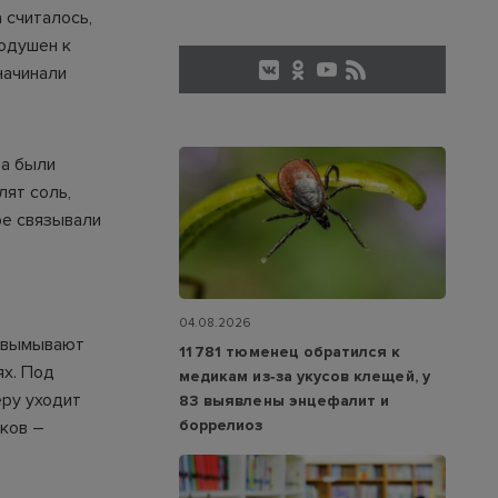
 считалось,
нодушен к
начинали
ра были
лят соль,
ре связывали
04.08.2026
и вымывают
11 781 тюменец обратился к
ях. Под
медикам из‑за укусов клещей, у
еру уходит
83 выявлены энцефалит и
боррелиоз
дков –