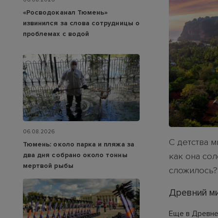
«Росводоканал Тюмень»
извинился за слова сотрудницы о
проблемах с водой
06.08.2026
С детства м
Тюмень: около парка и пляжа за
два дня собрано около тонны
как она сол
мертвой рыбы
сложилось?
Древний м
Еще в Древне