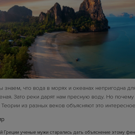
ы знаем, что вода в морях и океанах непригодна для
еная. Зато реки дарят нам пресную воду. Но почему 
 Теории из разных веков объясняют это интересное
ир
й Греции ученые мужи старались дать объяснение этому фен