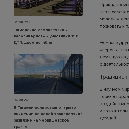
Правда, их м
что в солено
молодым деву
06.08.2026
тосковать и п
Тюменские самокатчики и
велосипедисты - участники 150
Немного друг
ДТП, двое погибли
уверены, что
лежащую на д
с деятельнос
Традицион
В научном ми
горные пород
06.08.2026
воздействием
В Тюмени полностью открыто
исключительн
движение по новой транспортной
дождей.
развязке на Червишевском
тракте