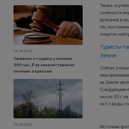
Также, в уче
солености мо
вулканов в в
Но, постепен
помогло нейт
Туристы та
06.08.2026
Земле
Тюменка отсудила у клиники
300 тыс. ₽ за некачественное
Сейчас учены
лечение перелома
нем принимаю
на Земле явл
Следующим по
около 35 г на
на 1 л воды с
06.08.2026
Источник фото