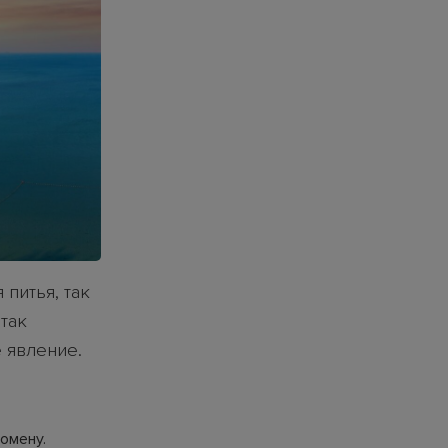
 питья, так
так
 явление.
омену.