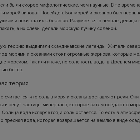
ысли были скорее мифологические, чем научные. В те времена
сти морей виноват Посейдон. Бог морей и океанов был нерав
шкам и похищал их с берегов. Разумеется, в неволе девицы 
лакать, а их слезы делали морскую пучину соленой.
ую теорию выдвигали скандинавские легенды. Жители севе
 под морями и океанами стоят огромные жернова, которые ме
не морском. Так или иначе, но соленость воды в Древнем ми
тью богов.
ная теория
ре считается, что соль в моря и океаны доставляют реки. Он
ы и несут частицы минералов, которые затем оседают в мор
 Солнца вода испаряется, а соль остается. То есть в атмосф
о пресная вода, которая возвращается на землю в виде оса