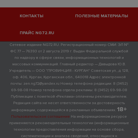
КОНТАКТЫ
ПОЛЕЗНЫЕ МАТЕРИАЛЫ
ПРАЙС NG72.RU
Сетевое издание NG72.RU. Регистрационный номер СМИ: ЭЛ №
ФС 77 — 76393 от 2 августа 2019 г. Выдан Федеральной службой
по надзору в сфере связи, информационных технологий и
массовых коммуникаций. Главный редактор — Давыдова Ю.В.
Учредитель — ООО "ПРОВИНЦИЯ - КУРГАН" Советская ул., д. 128,
оф. 406, Курган, Курганская обл., 640018 Адрес электронной
почты: zen.ng72@yandex.ru Номер телефона редакции: 8 (3452)
69-98-08 Номер телефона отдела рекламы: 8 (3452) 69-98-08
Публикации с пометкой «Реклама» оплачены рекламодателем.
Редакция сайта не несет ответственности за достоверность
18+
информации, содержащейся в рекламных объявлениях.
Пользовательское соглашение
На информационном ресурсе
применяются рекомендательные технологии (информационные
технологии предоставления информации на основе сбора,
систематизации и анализа сведений, относящихся к