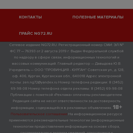
КОНТАКТЫ
ПОЛЕЗНЫЕ МАТЕРИАЛЫ
ПРАЙС NG72.RU
Сетевое издание NG72.RU. Регистрационный номер СМИ: ЭЛ №
ФС 77 — 76393 от 2 августа 2019 г. Выдан Федеральной службой
по надзору в сфере связи, информационных технологий и
массовых коммуникаций. Главный редактор — Давыдова Ю.В.
Учредитель — ООО "ПРОВИНЦИЯ - КУРГАН" Советская ул., д. 128,
оф. 406, Курган, Курганская обл., 640018 Адрес электронной
почты: zen.ng72@yandex.ru Номер телефона редакции: 8 (3452)
69-98-08 Номер телефона отдела рекламы: 8 (3452) 69-98-08
Публикации с пометкой «Реклама» оплачены рекламодателем.
Редакция сайта не несет ответственности за достоверность
18+
информации, содержащейся в рекламных объявлениях.
Пользовательское соглашение
На информационном ресурсе
применяются рекомендательные технологии (информационные
технологии предоставления информации на основе сбора,
систематизации и анализа сведений, относящихся к