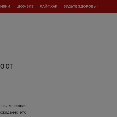
ЖИЗНИ
ШОУ-БИЗ
ЛАЙФХАК
БУДЬТЕ ЗДОРОВЫ!
О ОТ
лась массовая
еожиданно это