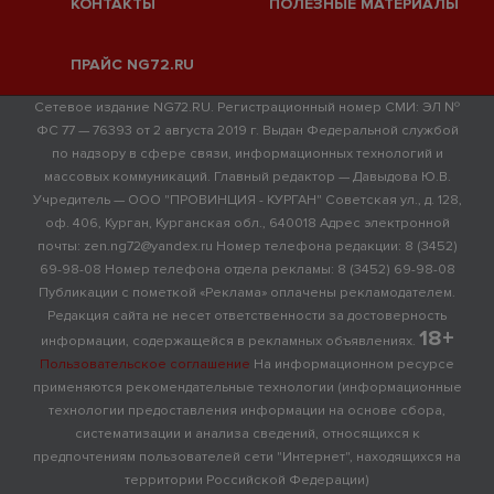
КОНТАКТЫ
ПОЛЕЗНЫЕ МАТЕРИАЛЫ
ПРАЙС NG72.RU
Сетевое издание NG72.RU. Регистрационный номер СМИ: ЭЛ №
ФС 77 — 76393 от 2 августа 2019 г. Выдан Федеральной службой
по надзору в сфере связи, информационных технологий и
массовых коммуникаций. Главный редактор — Давыдова Ю.В.
Учредитель — ООО "ПРОВИНЦИЯ - КУРГАН" Советская ул., д. 128,
оф. 406, Курган, Курганская обл., 640018 Адрес электронной
почты: zen.ng72@yandex.ru Номер телефона редакции: 8 (3452)
69-98-08 Номер телефона отдела рекламы: 8 (3452) 69-98-08
Публикации с пометкой «Реклама» оплачены рекламодателем.
Редакция сайта не несет ответственности за достоверность
18+
информации, содержащейся в рекламных объявлениях.
Пользовательское соглашение
На информационном ресурсе
применяются рекомендательные технологии (информационные
технологии предоставления информации на основе сбора,
систематизации и анализа сведений, относящихся к
предпочтениям пользователей сети "Интернет", находящихся на
территории Российской Федерации)