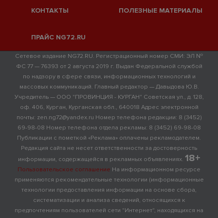
КОНТАКТЫ
ПОЛЕЗНЫЕ МАТЕРИАЛЫ
ПРАЙС NG72.RU
Сетевое издание NG72.RU. Регистрационный номер СМИ: ЭЛ №
ФС 77 — 76393 от 2 августа 2019 г. Выдан Федеральной службой
по надзору в сфере связи, информационных технологий и
массовых коммуникаций. Главный редактор — Давыдова Ю.В.
Учредитель — ООО "ПРОВИНЦИЯ - КУРГАН" Советская ул., д. 128,
оф. 406, Курган, Курганская обл., 640018 Адрес электронной
почты: zen.ng72@yandex.ru Номер телефона редакции: 8 (3452)
69-98-08 Номер телефона отдела рекламы: 8 (3452) 69-98-08
Публикации с пометкой «Реклама» оплачены рекламодателем.
Редакция сайта не несет ответственности за достоверность
18+
информации, содержащейся в рекламных объявлениях.
Пользовательское соглашение
На информационном ресурсе
применяются рекомендательные технологии (информационные
технологии предоставления информации на основе сбора,
систематизации и анализа сведений, относящихся к
предпочтениям пользователей сети "Интернет", находящихся на