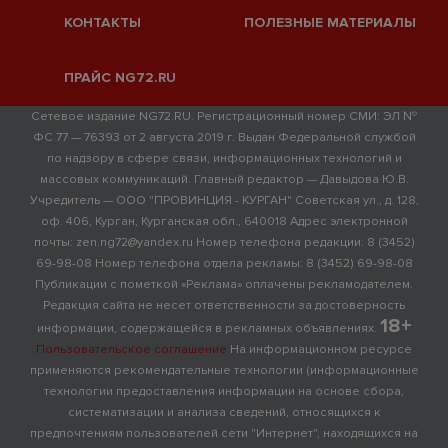
КОНТАКТЫ
ПОЛЕЗНЫЕ МАТЕРИАЛЫ
ПРАЙС NG72.RU
Сетевое издание NG72.RU. Регистрационный номер СМИ: ЭЛ №
ФС 77 — 76393 от 2 августа 2019 г. Выдан Федеральной службой
по надзору в сфере связи, информационных технологий и
массовых коммуникаций. Главный редактор — Давыдова Ю.В.
Учредитель — ООО "ПРОВИНЦИЯ - КУРГАН" Советская ул., д. 128,
оф. 406, Курган, Курганская обл., 640018 Адрес электронной
почты: zen.ng72@yandex.ru Номер телефона редакции: 8 (3452)
69-98-08 Номер телефона отдела рекламы: 8 (3452) 69-98-08
Публикации с пометкой «Реклама» оплачены рекламодателем.
Редакция сайта не несет ответственности за достоверность
18+
информации, содержащейся в рекламных объявлениях.
Пользовательское соглашение
На информационном ресурсе
применяются рекомендательные технологии (информационные
технологии предоставления информации на основе сбора,
систематизации и анализа сведений, относящихся к
предпочтениям пользователей сети "Интернет", находящихся на