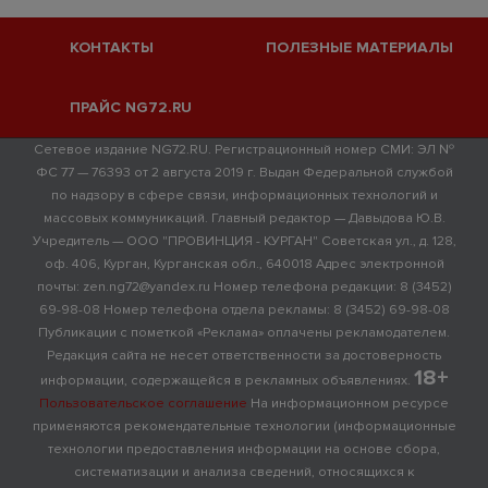
КОНТАКТЫ
ПОЛЕЗНЫЕ МАТЕРИАЛЫ
ПРАЙС NG72.RU
Сетевое издание NG72.RU. Регистрационный номер СМИ: ЭЛ №
ФС 77 — 76393 от 2 августа 2019 г. Выдан Федеральной службой
по надзору в сфере связи, информационных технологий и
массовых коммуникаций. Главный редактор — Давыдова Ю.В.
Учредитель — ООО "ПРОВИНЦИЯ - КУРГАН" Советская ул., д. 128,
оф. 406, Курган, Курганская обл., 640018 Адрес электронной
почты: zen.ng72@yandex.ru Номер телефона редакции: 8 (3452)
69-98-08 Номер телефона отдела рекламы: 8 (3452) 69-98-08
Публикации с пометкой «Реклама» оплачены рекламодателем.
Редакция сайта не несет ответственности за достоверность
18+
информации, содержащейся в рекламных объявлениях.
Пользовательское соглашение
На информационном ресурсе
применяются рекомендательные технологии (информационные
технологии предоставления информации на основе сбора,
систематизации и анализа сведений, относящихся к