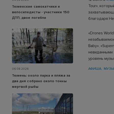
Tour», котор
Тюменские самокатчики и
захватывающе
велосипедисты - участники 150
ДТП, двое погибли
благодаря Не
«Drones World
незабываемое 
Baby», «Super
невиданными
уровень музы
АФИША
МУЗЫ
06.08.2026
Тюмень: около парка и пляжа за
два дня собрано около тонны
мертвой рыбы