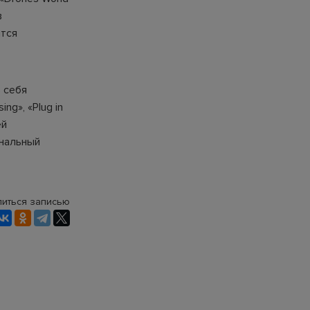
в
ятся
в себя
ng», «Plug in
ей
нальный
иться записью