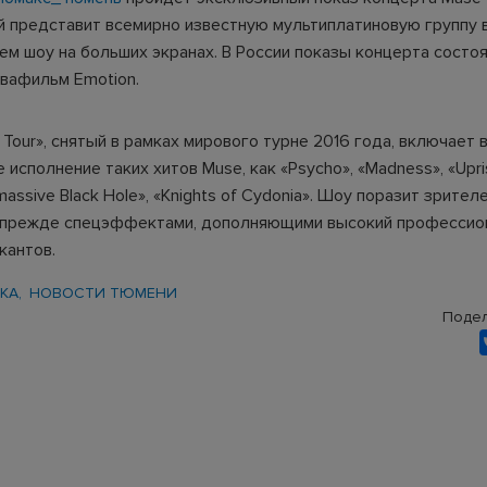
ый представит всемирно известную мультиплатиновую группу 
м шоу на больших экранах. В России показы концерта состо
вафильм Emotion.
 Tour», снятый в рамках мирового турне 2016 года, включает 
исполнение таких хитов Muse, как «Psycho», «Madness», «Uprisi
massive Black Hole», «Knights of Cydonia». Шоу поразит зрител
 прежде спецэффектами, дополняющими высокий профессио
кантов.
КА
НОВОСТИ ТЮМЕНИ
Подел