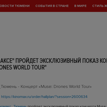
ОВОСТИ ТЮМЕНИ
СОБЫТИЯ В СТРАНЕ
В МИРЕ
СТИЛЬ 
МАКСЕ" ПРОЙДЕТ ЭКСКЛЮЗИВНЫЙ ПОКАЗ КО
ONES WORLD TOUR"
Тюмень - Концерт «Muse: Drones World Tour»
:
https://kinomax.ru/order/hallplan/?session=2600634
номакс_Тюмень
пройдет эксклюзивный показ концерта Muse 