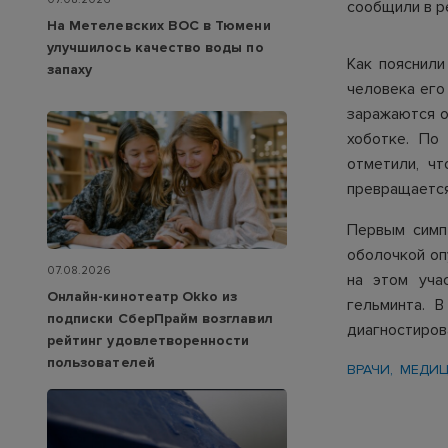
сообщили в р
На Метелевских ВОС в Тюмени
улучшилось качество воды по
Как пояснили
запаху
человека его
заражаются о
хоботке. По
отметили, ч
превращается
Первым симп
оболочкой оп
07.08.2026
на этом уча
Онлайн-кинотеатр Okko из
гельминта. 
подписки СберПрайм возглавил
диагностиров
рейтинг удовлетворенности
пользователей
ВРАЧИ
МЕДИ