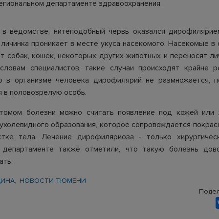
егиональном департаменте здравоохранения.
 в ведомстве, нитеподобный червь оказался дирофилярие
 личинка проникает в месте укуса насекомого. Насекомые в
т собак, кошек, некоторых других животных и переносят ли
 словам специалистов, такие случаи происходят крайне р
то в организме человека дирофилярий не размножается, п
 в половозрелую особь.
томом болезни можно считать появление под кожей или 
ухолевидного образования, которое сопровождается покрас
стке тела. Лечение дирофиляриоза - только хирургичес
В департаменте также отметили, что такую болезнь дов
ать.
ЦИНА
НОВОСТИ ТЮМЕНИ
Подел