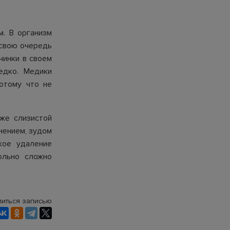
м. В организм
 свою очередь
чинки в своем
едко. Медики
отому что не
же слизистой
нением, зудом
кое удаление
ольно сложно
иться записью