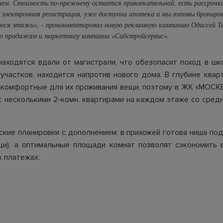
ем. Стоимость по-прежнему остается привлекательной, есть рассрочк
 электронная регистрация, уже доступна ипотека и мы готовы брониро
еся этажи», - прокомментировал новую рекламную кампанию Одиссей Те
о продажам и маркетингу компании «Сибстройсервис».
аходятся вдали от магистрали, что обезопасит поход в шк
 участков, находится напротив нового дома. В глубине ква
 комфортные для их проживания вещи, поэтому в ЖК «МОСК
с несколькими 2-комн. квартирами на каждом этаже со сре
ские планировки с дополнением: в прихожей готова ниша под
щи), а оптимальные площади комнат позволят сэкономить 
 платежах.