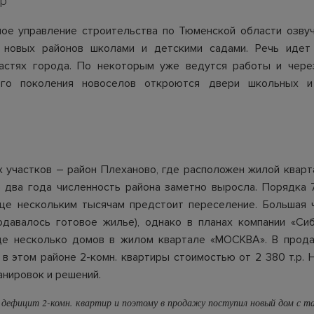
р
ое управление строительства по Тюменской области озву
 новых районов школами и детскими садами. Речь идет
частях города. По некоторым уже ведутся работы и чере
го поколения новоселов откроются двери школьных 
х участков – район Плеханово, где расположен жилой квар
 два года численность района заметно выросла. Порядка
ще нескольким тысячам предстоит переселение. Большая 
одавалось готовое жилье), однако в планах компании «Си
ще несколько домов в жилом квартале «МОСКВА». В прода
 в этом районе
2-комн. квартиры стоимостью от 2 380 т.р.
Н
анировок и решений.
дефицит 2-комн. квартир и поэтому в продажу поступил новый дом с т