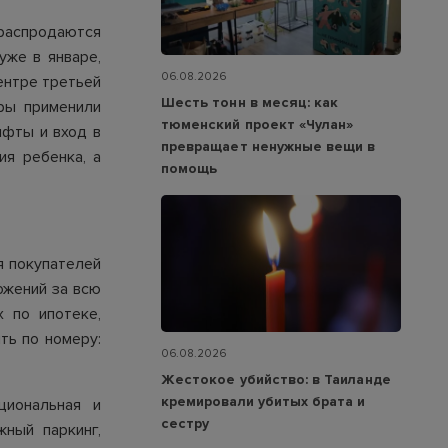
 распродаются
уже в январе,
06.08.2026
ентре третьей
Шесть тонн в месяц: как
ры применили
тюменский проект «Чулан»
ифты и вход в
превращает ненужные вещи в
я ребенка, а
помощь
я покупателей
ложений за всю
 по ипотеке,
ть по номеру:
06.08.2026
Жестокое убийство: в Таиланде
кремировали убитых брата и
иональная и
сестру
ный паркинг,