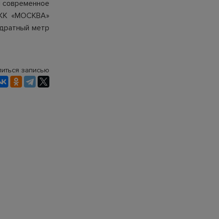
и современное
 ЖК «МОСКВА»
адратный метр
иться записью