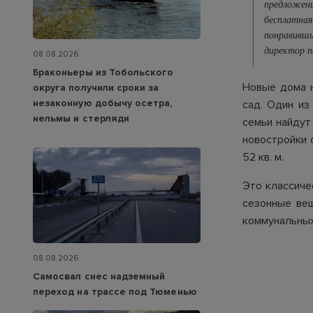
предложени
бесплатная
понравивши
директор п
08.08.2026
Браконьеры из Тобольского
Новые дома н
округа получили сроки за
незаконную добычу осетра,
сад. Один из
нельмы и стерляди
семьи найдут
новостройки 
52 кв. м.
Это классиче
сезонные ве
коммунальных
08.08.2026
Самосвал снес надземный
переход на трассе под Тюменью