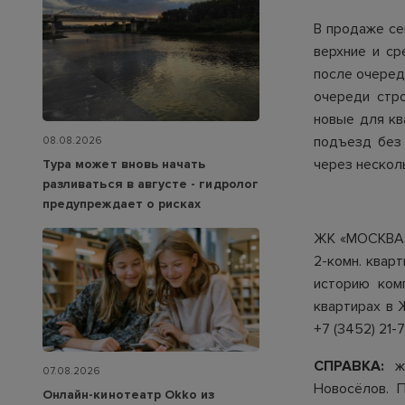
В продаже се
верхние и ср
после очеред
очереди стр
новые для кв
подъезд без
08.08.2026
через нескол
Тура может вновь начать
разливаться в августе - гидролог
предупреждает о рисках
ЖК «МОСКВА
2-комн. кварт
историю ком
квартирах в 
+7 (3452) 21-
СПРАВКА:
жи
07.08.2026
Новосёлов. 
Онлайн-кинотеатр Okko из