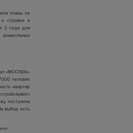
чили планы по
 о стройке в
з 2 года для
и дошкольных
тал «МОСКВА».
 7000 человек
часть квартир
бстройсервис»
жу поступили
а выбор есть
аким