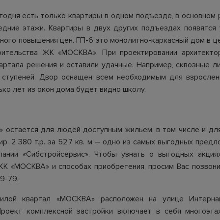
годня есть только квартиры в одном подъезде, в основном
едние этажи. Квартиры в двух других подъездах появятся 
ного повышения цен. ГП-6 это монолитно-каркасный дом в ц
оительства ЖК «МОСКВА». При проектировании архитекто
артала решения и оставили удачные. Например, сквозные л
 ступеней. Двор оснащен всем необходимым для взрослени
ько лет из окон дома будет видно школу.
»
остается для людей доступным жильем, в том числе и дл
ир. 2 380 т.р. за 52,7 кв. м – одно из самых выгодных пред
пании «Сибстройсервис». Чтобы узнать о выгодных акциях
ЖК «МОСКВА» и способах приобретения, просим Вас позвони
79-79.
лой квартал «МОСКВА» расположен на улице Интернац
Проект комплексной застройки включает в себя многоэтаж