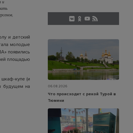
а и
вать
рсенов,
олу и детский
ртала молодые
ВА» появились
дней площадью
 шкаф-купе (и
в будущем на
06.08.2026
Что происходит с рекой Турой в
Тюмени