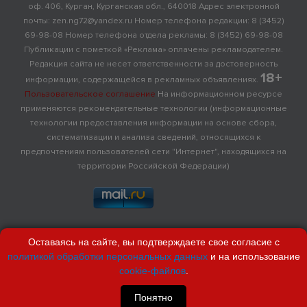
оф. 406, Курган, Курганская обл., 640018 Адрес электронной
почты: zen.ng72@yandex.ru Номер телефона редакции: 8 (3452)
69-98-08 Номер телефона отдела рекламы: 8 (3452) 69-98-08
Публикации с пометкой «Реклама» оплачены рекламодателем.
Редакция сайта не несет ответственности за достоверность
18+
информации, содержащейся в рекламных объявлениях.
Пользовательское соглашение
На информационном ресурсе
применяются рекомендательные технологии (информационные
технологии предоставления информации на основе сбора,
систематизации и анализа сведений, относящихся к
предпочтениям пользователей сети "Интернет", находящихся на
территории Российской Федерации)
Оставаясь на сайте, вы подтверждаете свое согласие с
политикой обработки персональных данных
и на использование
cookie-файлов
.
Понятно