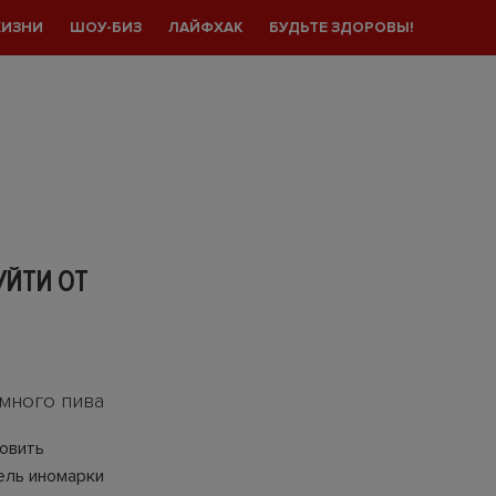
ЖИЗНИ
ШОУ-БИЗ
ЛАЙФХАК
БУДЬТЕ ЗДОРОВЫ!
УЙТИ ОТ
емного пива
овить
ель иномарки