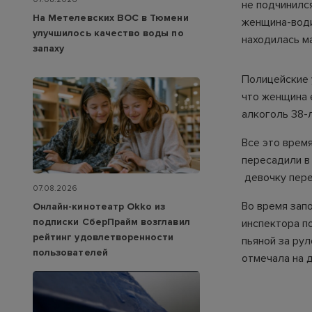
не подчинился
На Метелевских ВОС в Тюмени
женщина-води
улучшилось качество воды по
находилась м
запаху
Полицейские 
что женщина 
алкоголь 38-
Все это врем
пересадили в
девочку пере
07.08.2026
Во время зап
Онлайн-кинотеатр Okko из
подписки СберПрайм возглавил
инспектора по
рейтинг удовлетворенности
пьяной за рул
пользователей
отмечала на 