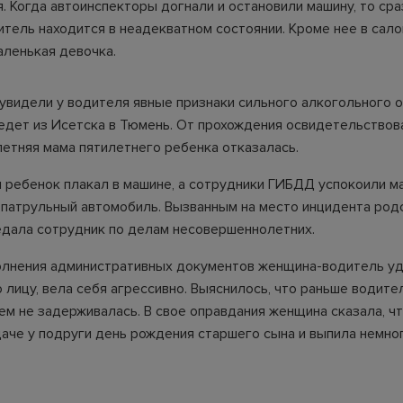
. Когда автоинспекторы догнали и остановили машину, то сра
тель находится в неадекватном состоянии. Кроме нее в сал
аленькая девочка.
увидели у водителя явные признаки сильного алкогольного о
едет из Исетска в Тюмень. От прохождения освидетельствов
летняя мама пятилетнего ребенка отказалась.
я ребенок плакал в машине, а сотрудники ГИБДД успокоили 
 патрульный автомобиль. Вызванным на место инцидента род
дала сотрудник по делам несовершеннолетних.
олнения административных документов женщина-водитель у
 лицу, вела себя агрессивно. Выяснилось, что раньше водите
ем не задерживалась. В свое оправдания женщина сказала, чт
даче у подруги день рождения старшего сына и выпила немног