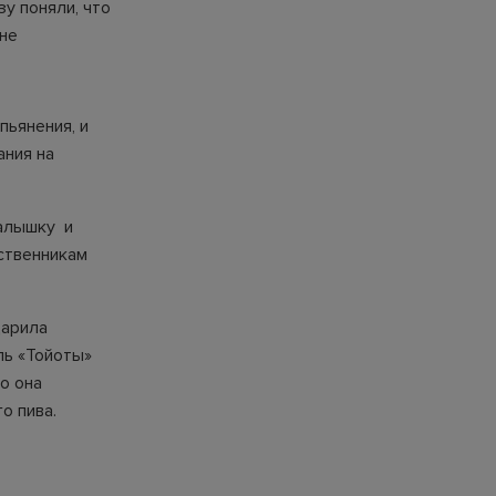
зу поняли, что
оне
пьянения, и
ания на
малышку и
ственникам
дарила
ль «Тойоты»
о она
о пива.