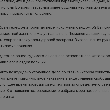
новлено, что в день преступления пара находилась на даче, а
лкоголь. Во время застолья ранее судимый местный житель з
 переписывается в телефоне.
брал телефон и прочитал переписку жены с подругой. Выясни
овместной жизнью и жалуется на него. Тюменец затащил супр
ть, сопровождая удары угрозой расправы. Вырвавшись из рук 
тилась в полицию.
адержал ранее судимого 31-летнего безработного жителя о
авил его в отдел полиции.
акту возбуждено уголовное дело по статье «Угроза убийств
сматривает максимальное наказание в виде лишения свободы
настоящее время проводится экспертиза по определению сте
ью. В отношении подозреваемого избрана мера пресечения в
 о явке.