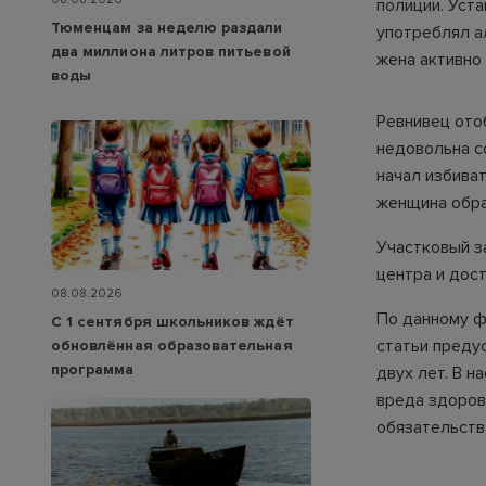
полиции. Уста
Тюменцам за неделю раздали
употреблял а
два миллиона литров питьевой
жена активно
воды
Ревнивец ото
недовольна с
начал избива
женщина обра
Участковый з
центра и дост
08.08.2026
По данному ф
С 1 сентября школьников ждёт
статьи преду
обновлённая образовательная
программа
двух лет. В 
вреда здоров
обязательства