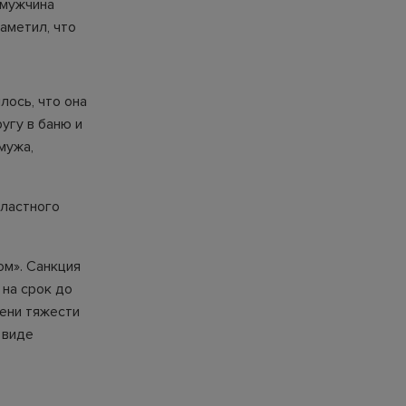
 мужчина
аметил, что
лось, что она
угу в баню и
мужа,
бластного
ом». Санкция
 на срок до
пени тяжести
 виде