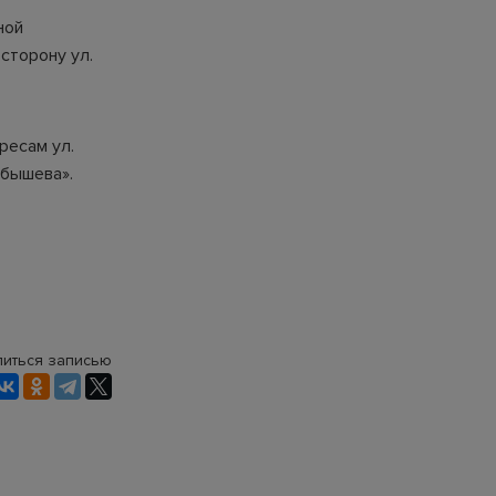
ной
 сторону ул.
ресам ул.
рбышева».
иться записью