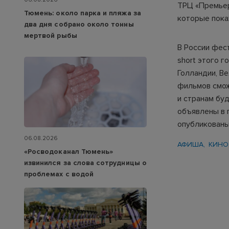
ТРЦ «Премьер
Тюмень: около парка и пляжа за
которые пока
два дня собрано около тонны
мертвой рыбы
В России фес
short этого 
Голландии, В
фильмов смож
и странам бу
объявлены в 
опубликованы 
06.08.2026
АФИША
КИНО
«Росводоканал Тюмень»
извинился за слова сотрудницы о
проблемах с водой