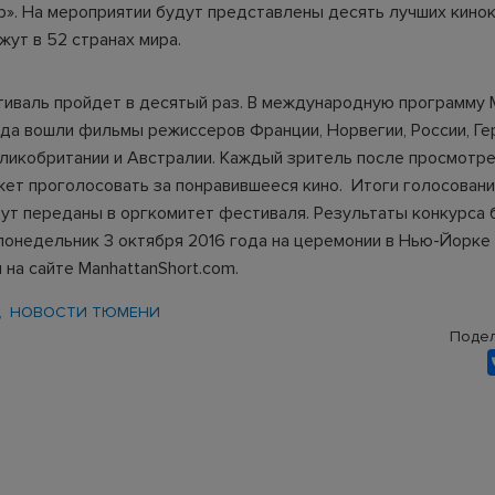
». На мероприятии будут представлены десять лучших кинок
жут в 52 странах мира.
тиваль пройдет в десятый раз. В международную программу 
года вошли фильмы режиссеров Франции, Норвегии, России, Ге
еликобритании и Австралии. Каждый зритель после просмотр
ет проголосовать за понравившееся кино. Итоги голосовани
дут переданы в оргкомитет фестиваля. Результаты конкурса 
понедельник 3 октября 2016 года на церемонии в Нью-Йорке 
на сайте ManhattanShort.com.
НОВОСТИ ТЮМЕНИ
Подел