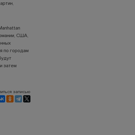
артин,
Manhattan
рмании, США,
енных
я по городам
будут
и затем
иться записью