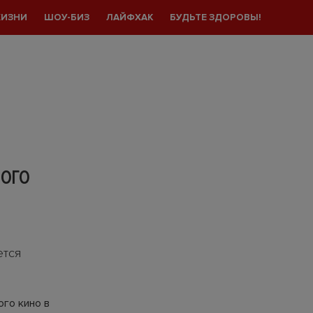
ЖИЗНИ
ШОУ-БИЗ
ЛАЙФХАК
БУДЬТЕ ЗДОРОВЫ!
НОГО
ется
го кино в