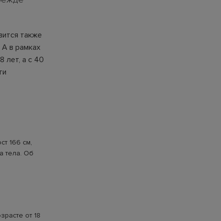
вится также
 А в рамках
 лет, а с 40
ти
ст 166 см,
са тела. Об
зрасте от 18