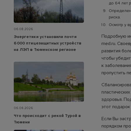
до 64 лет р
Определени
риска.
Осмотр у в
06.08.2026
Подробную ин
Энергетики установили почти
med.ru
. Свое
6 000 птицезащитных устройств
на ЛЭП в Тюменском регионе
развития бол
чтобы убедит
к заболевани
пропустить п
Сбалансирова
пластических
здоровья. По
этот подарок 
06.08.2026
Что происходит с рекой Турой в
Если Вы заст
Тюмени
порядком про