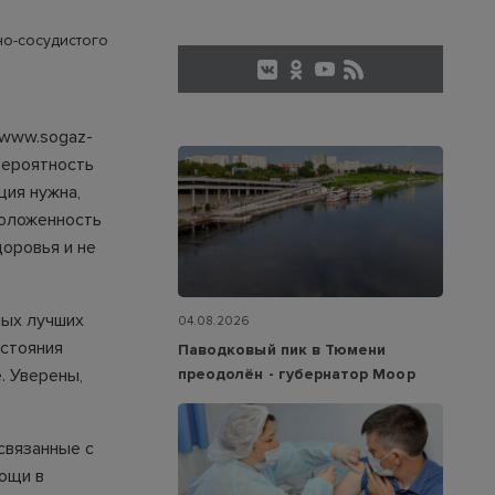
но-сосудистого
www.sogaz-
вероятность
ция нужна,
положенность
доровья и не
мых лучших
04.08.2026
остояния
Паводковый пик в Тюмени
. Уверены,
преодолён - губернатор Моор
связанные с
ощи в