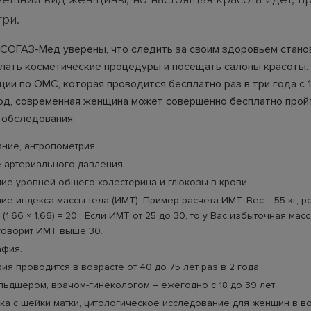
три.
СОГАЗ-Мед уверены, что следить за своим здоровьем стано
елать косметические процедуры и посещать салоны красоты.
ии по ОМС, которая проводится бесплатно раз в три года с 18
од, современная женщина может совершенно бесплатно прой
обследования:
ние, антропометрия.
е
артериального давления
.
ние
уровней общего холестерина и глюкозы в крови
.
е индекса массы тела (ИМТ). Пример расчета ИМТ: Вес = 55 кг, ро
: (1,66 × 1,66) = 20. Если ИМТ от 25 до 30, то у Вас избыточная мас
говорит ИМТ выше 30.
фия.
я проводится в возрасте от 40 до 75 лет раз в 2 года;
ьдшером, врачом-гинекологом – ежегодно с 18 до 39 лет;
ка с шейки матки, цитологическое исследование для женщин в во