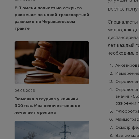
всего, изну
В Тюмени полностью открыто
движение по новой транспортной
Специалисты 
развязке на Червишевском
тракте
модно, как д
диспансеризац
лет каждый г
необходимые 
Анкетирова
Измерени
Определе
Определени
06.08.2026
значит - 55
Тюменка отсудила у клиники
ожирении 
300 тыс. ₽ за некачественное
Флюорогра
лечение перелома
Маммографи
Осмотр фел
Взятие маз