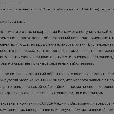
аз в три года.
е относительного (18 -39 лет) и абсолютного (40-64 лет) сердеч
рача-терапевта.
формацию о диспансеризации Вы можете получить на сайте
временное прохождение обследований позволяет уменьшить 
езней, влияющих на продолжительность жизни. Диспансериза
ься, что все показатели здоровья в норме, выявить предрас
ям, уловить самые незначительные отклонения в состоянии з
ервые и скрытые признаки серьезных заболеваний.
нное питание и активный образ жизни способны заменить са
 хирургов! Мудрые женщины знают, что красота зависит от с
дарите внимание самой себе, найдите время на свое здоровье
придется по душе не только женщинам, но и их близким.
рахованы в компании «СОГАЗ-Мед» и у Вас возникли вопросы, 
хождения диспансеризации или получением медицинской пом