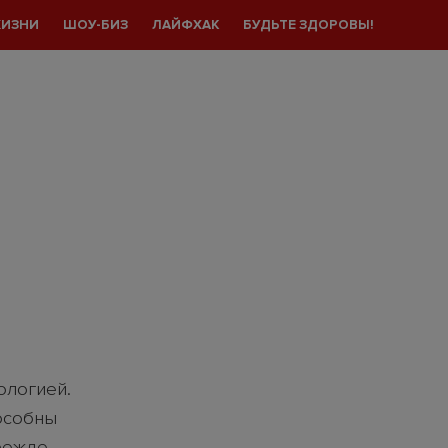
ЖИЗНИ
ШОУ-БИЗ
ЛАЙФХАК
БУДЬТЕ ЗДОРОВЫ!
ологией.
особны
прежде