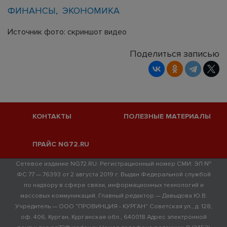
ФИНАНСЫ
ЭКОНОМИКА
Источник фото: скриншот видео
Поделиться записью
КОНТАКТЫ
ПОЛЕЗНЫЕ МАТЕРИАЛЫ
ПРАЙС NG72.RU
Сетевое издание NG72.RU. Регистрационный номер СМИ: ЭЛ №
ФС 77 — 76393 от 2 августа 2019 г. Выдан Федеральной службой
по надзору в сфере связи, информационных технологий и
массовых коммуникаций. Главный редактор — Давыдова Ю.В.
Учредитель — ООО "ПРОВИНЦИЯ - КУРГАН" Советская ул., д. 128,
оф. 406, Курган, Курганская обл., 640018 Адрес электронной