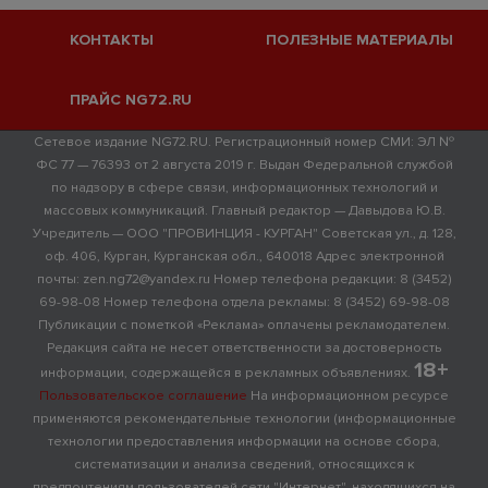
КОНТАКТЫ
ПОЛЕЗНЫЕ МАТЕРИАЛЫ
ПРАЙС NG72.RU
Сетевое издание NG72.RU. Регистрационный номер СМИ: ЭЛ №
ФС 77 — 76393 от 2 августа 2019 г. Выдан Федеральной службой
по надзору в сфере связи, информационных технологий и
массовых коммуникаций. Главный редактор — Давыдова Ю.В.
Учредитель — ООО "ПРОВИНЦИЯ - КУРГАН" Советская ул., д. 128,
оф. 406, Курган, Курганская обл., 640018 Адрес электронной
почты: zen.ng72@yandex.ru Номер телефона редакции: 8 (3452)
69-98-08 Номер телефона отдела рекламы: 8 (3452) 69-98-08
Публикации с пометкой «Реклама» оплачены рекламодателем.
Редакция сайта не несет ответственности за достоверность
18+
информации, содержащейся в рекламных объявлениях.
Пользовательское соглашение
На информационном ресурсе
применяются рекомендательные технологии (информационные
технологии предоставления информации на основе сбора,
систематизации и анализа сведений, относящихся к
предпочтениям пользователей сети "Интернет", находящихся на