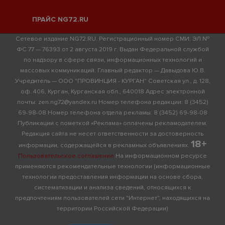
ПРАЙС NG72.RU
Сетевое издание NG72.RU. Регистрационный номер СМИ: ЭЛ №
ФС 77 — 76393 от 2 августа 2019 г. Выдан Федеральной службой
по надзору в сфере связи, информационных технологий и
массовых коммуникаций. Главный редактор — Давыдова Ю.В.
Учредитель — ООО "ПРОВИНЦИЯ - КУРГАН" Советская ул., д. 128,
оф. 406, Курган, Курганская обл., 640018 Адрес электронной
почты: zen.ng72@yandex.ru Номер телефона редакции: 8 (3452)
69-98-08 Номер телефона отдела рекламы: 8 (3452) 69-98-08
Публикации с пометкой «Реклама» оплачены рекламодателем.
Редакция сайта не несет ответственности за достоверность
18+
информации, содержащейся в рекламных объявлениях.
Пользовательское соглашение
На информационном ресурсе
применяются рекомендательные технологии (информационные
технологии предоставления информации на основе сбора,
систематизации и анализа сведений, относящихся к
предпочтениям пользователей сети "Интернет", находящихся на
территории Российской Федерации)