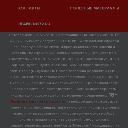
КОНТАКТЫ
ПОЛЕЗНЫЕ МАТЕРИАЛЫ
ПРАЙС NG72.RU
Сетевое издание NG72.RU. Регистрационный номер СМИ: ЭЛ №
ФС 77 — 76393 от 2 августа 2019 г. Выдан Федеральной службой
по надзору в сфере связи, информационных технологий и
массовых коммуникаций. Главный редактор — Давыдова Ю.В.
Учредитель — ООО "ПРОВИНЦИЯ - КУРГАН" Советская ул., д. 128,
оф. 406, Курган, Курганская обл., 640018 Адрес электронной
почты: zen.ng72@yandex.ru Номер телефона редакции: 8 (3452)
69-98-08 Номер телефона отдела рекламы: 8 (3452) 69-98-08
Публикации с пометкой «Реклама» оплачены рекламодателем.
Редакция сайта не несет ответственности за достоверность
18+
информации, содержащейся в рекламных объявлениях.
Пользовательское соглашение
На информационном ресурсе
применяются рекомендательные технологии (информационные
технологии предоставления информации на основе сбора,
систематизации и анализа сведений, относящихся к
предпочтениям пользователей сети "Интернет", находящихся на