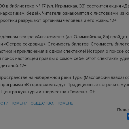
:00 в библиотеке № 17 (ул. Игримская, 33) состоится акция «
 наркотикам, беде!». Читатели ознакомятся с листовками, из 
аркотики разрушают организм человека и его жизнь. 12+
лодёжном театре «Ангажемент» (ул. Олимпийская, 8а) пройдет
ьи «Остров сокровищ». Стоимость билетов: Стоимость билето
астика и приключения в одном спектакле! История о поиске 
в поиск настоящей правды о самом себе. Этот спектакль удив
одителей. 12+
-пространстве на набережной реки Туры (Масловский взвоз) с
 программа «В городском саду». Традиционные встречи с му
 Центра культуры и творчества «Тюмень». 0+
СТИ ТЮМЕНИ
ОБЩЕСТВО
ТЮМЕНЬ
Подел