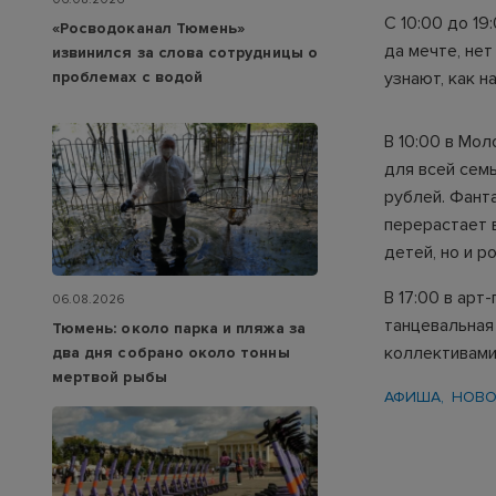
С 10:00 до 19
«Росводоканал Тюмень»
да мечте, нет
извинился за слова сотрудницы о
узнают, как н
проблемах с водой
В 10:00 в Мо
для всей сем
рублей. Фант
перерастает 
детей, но и р
В 17:00 в арт
06.08.2026
танцевальная
Тюмень: около парка и пляжа за
коллективами
два дня собрано около тонны
мертвой рыбы
АФИША
НОВО