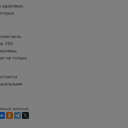
Да здоровью,
которых
 спектакль
в: 250
сокровищ
ит не только
остоится
зыкальными
иться записью