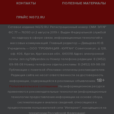
КОНТАКТЫ
ПОЛЕЗНЫЕ МАТЕРИАЛЫ
ПРАЙС NG72.RU
Сетевое издание NG72.RU. Регистрационный номер СМИ: ЭЛ №
ФС 77 — 76393 от 2 августа 2019 г. Выдан Федеральной службой
по надзору в сфере связи, информационных технологий и
массовых коммуникаций. Главный редактор — Давыдова Ю.В.
Учредитель — ООО "ПРОВИНЦИЯ - КУРГАН" Советская ул., д. 128,
оф. 406, Курган, Курганская обл., 640018 Адрес электронной
почты: zen.ng72@yandex.ru Номер телефона редакции: 8 (3452)
69-98-08 Номер телефона отдела рекламы: 8 (3452) 69-98-08
Публикации с пометкой «Реклама» оплачены рекламодателем.
Редакция сайта не несет ответственности за достоверность
18+
информации, содержащейся в рекламных объявлениях.
Пользовательское соглашение
На информационном ресурсе
применяются рекомендательные технологии (информационные
технологии предоставления информации на основе сбора,
систематизации и анализа сведений, относящихся к
предпочтениям пользователей сети "Интернет", находящихся на
территории Российской Федерации)