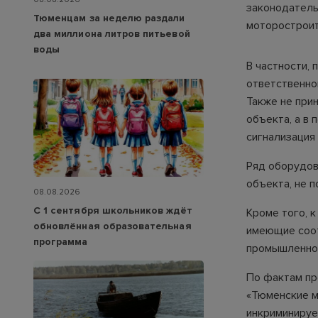
законодатель
Тюменцам за неделю раздали
моторостроит
два миллиона литров питьевой
воды
В частности, 
ответственно
Также не при
объекта, а в
сигнализация
Ряд оборудов
объекта, не п
08.08.2026
С 1 сентября школьников ждёт
Кроме того, 
обновлённая образовательная
имеющие соот
программа
промышленной
По фактам пр
«Тюменские м
инкриминирует