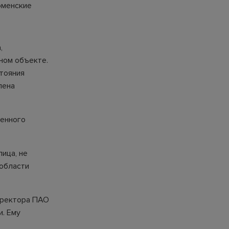
юменские
,
ном объекте.
тояния
лена
венного
ица, не
области
иректора ПАО
. Ему