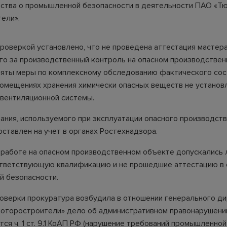
ства о промышленной безопасности в деятельности ПАО «Т
ели».
проверкой установлено, что не проведена аттестация мастера
го за производственный контроль на опасном производствен
няты меры по комплексному обследованию фактического сос
 помещениях хранения химически опасных веществ не установ
 вентиляционной системы.
ания, используемого при эксплуатации опасного производст
оставлен на учет в органах Ростехнадзора.
к работе на опасном производственном объекте допускались л
ветствующую квалификацию и не прошедшие аттестацию в 
 безопасности.
оверки прокуратура возбудила в отношении генерального д
оторостроители» дело об административном правонарушении
ся ч. 1 ст. 9.1 КоАП РФ (нарушение требований промышленной