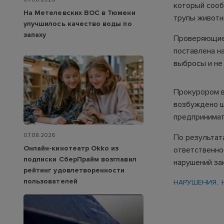
который сооб
На Метелевских ВОС в Тюмени
трупы животн
улучшилось качество воды по
запаху
Проверяющие 
поставлена н
выбросы и не
Прокурором в
возбуждено ш
предпринимат
07.08.2026
По результат
Онлайн-кинотеатр Okko из
ответственно
подписки СберПрайм возглавил
нарушений за
рейтинг удовлетворенности
пользователей
НАРУШЕНИЯ