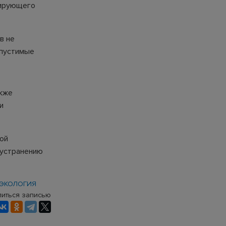
зирующего
в не
опустимые
акже
и
ой
 устранению
ЭКОЛОГИЯ
иться записью