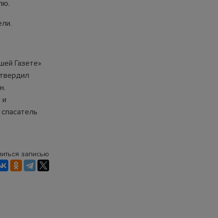
лю.
ели.
шей Газете»
дтвердил
н.
 и
 спасатель
иться записью