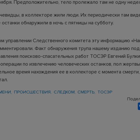
ноября. Предположительно, тело пролежало там не одну неде
очевидцы, в коллекторе жили люди. Их периодически там вид
останки обнаружили в ночь с пятницы на субботу.
ом управлении Следственного комитета эту информацию «На
омментировали. Факт обнаружения трупа нашему изданию по
равления поисково-спасательных работ ТОСЭР Евгений Булки
операции по извлечению человеческих останков, пол жертвы
льное время нахождения ее в коллекторе с момента смерти,
тал.
МЕНИ
ПРОИСШЕСТВИЯ
СЛЕДКОМ
СМЕРТЬ
ТОСЭР
Подел