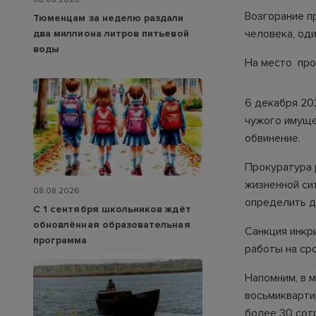
Возгорание п
Тюменцам за неделю раздали
человека, од
два миллиона литров питьевой
воды
На место про
6 декабря 20
чужого имуще
обвинение.
Прокуратура 
жизненной си
08.08.2026
определить д
С 1 сентября школьников ждёт
обновлённая образовательная
Санкция инкр
программа
работы на сро
Напомним, в 
восьмикварти
более 30 сот