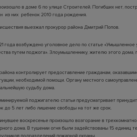
роизошло в доме 6 по улице Строителей. Погибших нет, пост
ин из них ребенок 2010 года рождения.
исшествия выезжал прокурор района Дмитрий Попов.
21 года возбуждено уголовное дело по статье «Умышленное
ства путем поджога». Злоумышленнику, жителю этого дома,
района контролирует предоставление гражданам, оказавшим
туации, необходимой помощи. Органу местного самоуправлен
альнейшую судьбу дома.
иминируемой поджигателю статьи предусматривает принуди
к до 5 лет либо лишение свободы на тот же срок.
минувшее воскресенье произошло возгорание в трехкомнатно
рного дома. В тушении огня были задействованы 15 единиц те
рудников подразделений пожарной охраны.