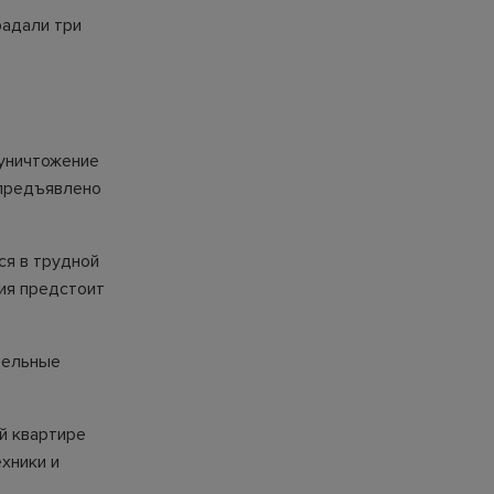
радали три
 уничтожение
 предъявлено
ся в трудной
ия предстоит
тельные
й квартире
хники и